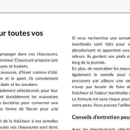
ur toutes vos
Si vous recherchez une sensat
mentholés sont faits pour v
désodorisant et apportent une
 propager dans vos chaussures,
odeurs. Ils gardent vos pieds
 Monsieur Chaussure propose une
long de la journée.
ures et baskets.
En plus, de neutraliser les mau
aussures, d’hiver comme d’été.
également la semelle pour ra
rée et le sport. Ils conviennent
procurent par ailleurs une s
 daim et les sneakers.
n’avez pas besoin de faire d
alement sélectionnés pour leur
fraîcheur et l’odeur mentholée 
t et durablement les mauvaises
La formule est sans risque pou
es bactéries pour conserver une
votre peau. Vous pouvez l’utiliser
ous forme de flacon pour une
Conseils d’entretien pou
 de la fraîcheur à vos semelles
 Toutes vos chaussures sont donc
Avec les désodorisants sélect