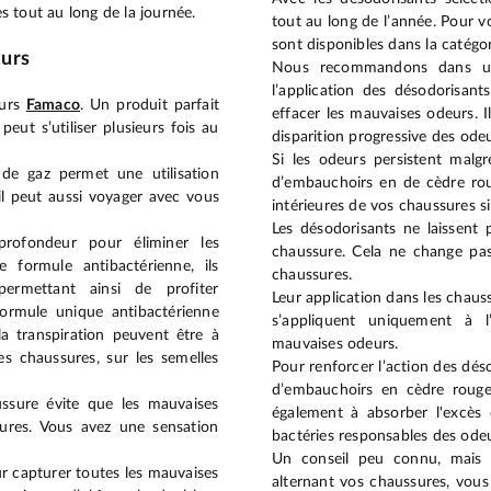
s tout au long de la journée.
tout au long de l’année. Pour vo
sont disponibles dans la catégor
eurs
Nous recommandons dans un 
l’application des désodorisant
eurs
Famaco
. Un produit parfait
effacer les mauvaises odeurs. 
peut s’utiliser plusieurs fois au
disparition progressive des odeu
Si les odeurs persistent malgr
de gaz permet une utilisation
d’embauchoirs en de cèdre ro
 il peut aussi voyager avec vous
intérieures de vos chaussures si
Les désodorisants ne laissent p
profondeur pour éliminer les
chaussure. Cela ne change pas
formule antibactérienne, ils
chaussures.
permettant ainsi de profiter
Leur application dans les chaus
ormule unique antibactérienne
s’appliquent uniquement à l
la transpiration peuvent être à
mauvaises odeurs.
es chaussures, sur les semelles
Pour renforcer l’action des dés
d’embauchoirs en cèdre rouge
ussure évite que les mauvaises
également à absorber l'excès 
sures. Vous avez une sensation
bactéries responsables des odeu
Un conseil peu connu, mais t
ur capturer toutes les mauvaises
alternant vos chaussures, vous