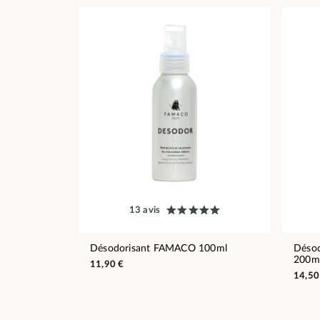
13 avis
Désodorisant FAMACO 100ml
Désod
200m
11,90 €
14,50