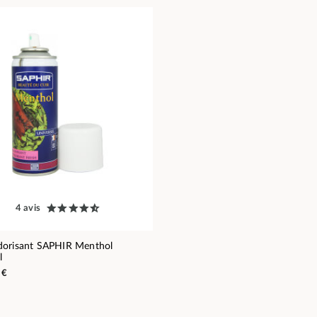
4 avis
orisant SAPHIR Menthol
l
 €