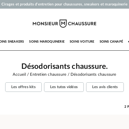
Cirages et produits d'entretien pour chaussures, sneakers et maroquinerie
Votre commande sera expédiée en 24 heures ouvrées
Paiement en 3x 4x par carte bancaire dès 50 €
Livraison offerte dès 50 €
OINS SNEAKERS
SOINS MAROQUINERIE
SOINS VOITURE
SOINS CANAPÉ
Désodorisants chaussure.
Accueil
Entretien chaussure
Désodorisants chaussure
Les offres kits
Les tutos vidéos
Les avis clients
2