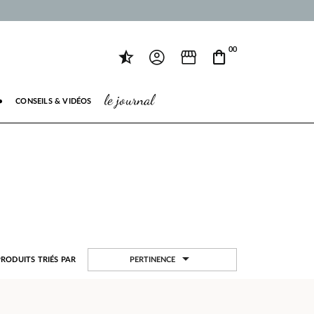
00
le journal
●
CONSEILS & VIDÉOS

PERTINENCE
PRODUITS TRIÉS PAR