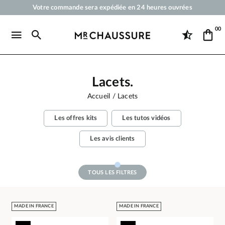
Votre commande sera expédiée en 24 heures ouvrées
Paiement en 3x 4x par carte bancaire dès 50 €
00
Livraison offerte dès 50 €
Cirages et produits d'entretien pour chaussures, sneakers et maroquineri
Lacets.
Accueil
Lacets
Les offres kits
Les tutos vidéos
Les avis clients
TOUS LES FILTRES
MADE IN FRANCE
MADE IN FRANCE