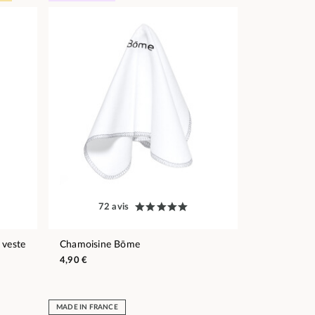
72 avis
 veste
Chamoisine Bōme
4,90 €
MADE IN FRANCE