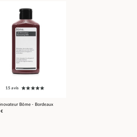
15 avis
rénovateur Bōme - Bordeaux
 €