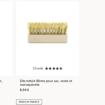
13 avis
c,
Décrottoir Bōme pour sac, veste et
maroquinerie
8,50 €
MADE IN FRANCE