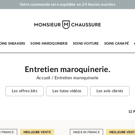
Votre commande sera expédiée en 24 heures ouvrées
Paiement en 3x 4x par carte bancaire dès 50 €
Livraison offerte dès 50 €
Cirages et produits d'entretien pour chaussures, sneakers et maroquinerie
OINS SNEAKERS
SOINS MAROQUINERIE
SOINS VOITURE
SOINS CANAPÉ
Entretien maroquinerie.
Accueil
Entretien maroquinerie
Les offres kits
Les tutos vidéos
Les avis clients
12
N FRANCE
MEILLEURE VENTE
MADE IN FRANCE
MEILLEURE VENT