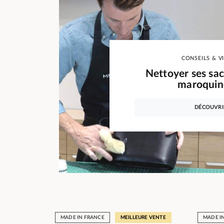
CONSEILS & V
Nettoyer ses sac
maroquine
DÉCOUVRI
MADE IN FRANCE
MEILLEURE VENTE
MADE I