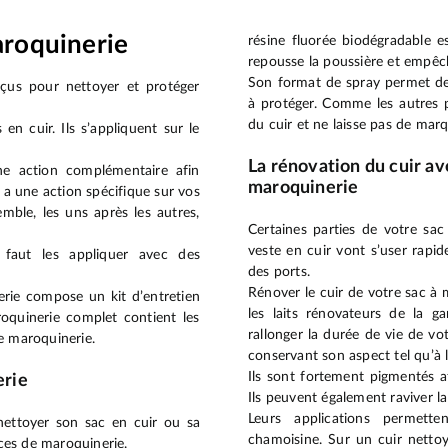
aroquinerie
résine fluorée biodégradable es
repousse la poussière et empêche
Son format de spray permet de 
çus pour nettoyer et protéger
à protéger. Comme les autres 
du cuir et ne laisse pas de marq
 en cuir. Ils s’appliquent sur le
La rénovation du cuir av
ne action complémentaire afin
maroquinerie
a une action spécifique sur vos
emble, les uns après les autres,
Certaines parties de votre sa
veste en cuir vont s’user rapid
 faut les appliquer avec des
des ports.
Rénover le cuir de votre sac à
rie compose un kit d’entretien
les laits rénovateurs de la 
oquinerie complet contient les
rallonger la durée de vie de vo
re maroquinerie.
conservant son aspect tel qu’à l
Ils sont fortement pigmentés afi
erie
Ils peuvent également raviver la
Leurs applications permett
nettoyer son sac en cuir ou sa
chamoisine. Sur un cuir nettoyé
ièces de maroquinerie.