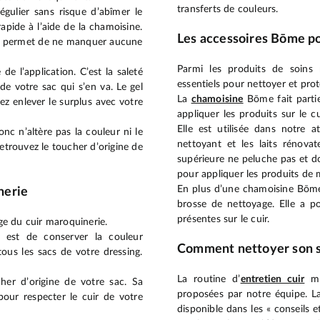
transferts de couleurs.
gulier sans risque d’abîmer le
 rapide à l’aide de la chamoisine.
Les accessoires Bōme p
ine permet de ne manquer aucune
Parmi les produits de soins 
de l’application. C’est la saleté
essentiels pour nettoyer et pro
e votre sac qui s’en va. Le gel
La
chamoisine
Bōme fait partie
ez enlever le surplus avec votre
appliquer les produits sur le 
Elle est utilisée dans notre at
onc n’altère pas la couleur ni le
nettoyant et les laits rénov
retrouvez le toucher d’origine de
supérieure ne peluche pas et do
pour appliquer les produits de 
En plus d’une chamoisine Bōme,
nerie
brosse de nettoyage. Elle a po
présentes sur le cuir.
ge du cuir maroquinerie.
n est de conserver la couleur
Comment nettoyer son sa
tous les sacs de votre dressing.
La routine d’
entretien cuir
mar
her d’origine de votre sac. Sa
proposées par notre équipe. La 
pour respecter le cuir de votre
disponible dans les « conseils et