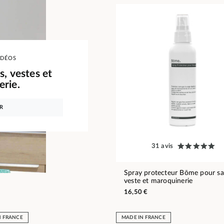
IDÉOS
s, vestes et
rie.
R
31 avis
Spray protecteur Bōme pour sa
veste et maroquinerie
16,50 €
N FRANCE
MADE IN FRANCE