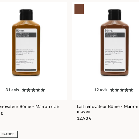
31 avis
12 avis
rénovateur Bōme - Marron clair
Lait rénovateur Bōme - Marron
moyen
 €
12,90 €
N FRANCE