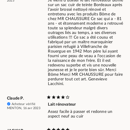
Je viens d'utiliser le lait renovateur Bôme
2023
sur un sac cuir de teinte Bordeaux après
l'avoir brossé nettoyé rénové et
entretenu avec les produits Bôme de
chez MR CHAUSSURE Ce sac qui a - 81
ans - et étonnament moderne a retrouvé
toute sa splendeur malgré divers
outrages liés au temps, a ses diverses
utilisations !!! Ce sac a été cousu et
fabriqué par un maître maroquinier
parisien refugié à Villefranche de
Rouergue en 1942 Mon père lui ayant
fourni une peau de veau a l'occasion de
la naissance de mon frère. Et il est
redevenu superbe et vis une nouvelle
jeunesse et je le porte bien sûr. Merci
Bôme Merci MR CHAUSSURE pour faire
perdurer tout cet art. Genevieve
Lacchini.
Claude P.
Acheteur vérifié
Lait rénovateur
MENTON, 16 avr 2023
Assez facile à passer et redonne un
aspect neuf au cuir