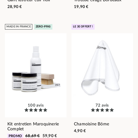
Gant lustreur cuir noir
Trousse cirage Bordeaux
28,90 €
19,90 €
MADE IN FRANCE
ZERO-PFAS
LE 3E OFFERT !
100 avis
72 avis
Kit entretien Maroquinerie
Chamoisine Bōme
Complet
4,90 €
68,69 €
59,90 €
PROMO