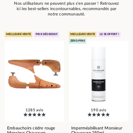
Nos utilisateurs ne peuvent plus s'en passer ! Retrouvez
ici les best-sellers incontournables, recommandés par
notre communauté.
MEILLEURE VENTE
PRIX DÉGRESSIF
MEILLEURE VENTE
LE 3E OFFERT !
ZERO-PFAS
1285 avis
190 avis
Embauchoirs cèdre rouge
Imperméabilisant Monsieur
Monsieur Chaussure
Chaussure 250ml