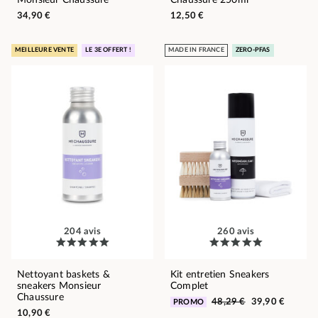
34,90 €
12,50 €
MEILLEURE VENTE
LE 3E OFFERT !
MADE IN FRANCE
ZERO-PFAS
204 avis
260 avis
Nettoyant baskets &
Kit entretien Sneakers
sneakers Monsieur
Complet
Chaussure
48,29 €
39,90 €
PROMO
10,90 €