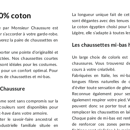
0% coton
La longueur unique fait de cett
sont élégantes avec des tenues 
Le coton égyptien choisi pour l
e par Monsieur Chaussure est
Légère, elle s’adapte à toutes 
our s’accorder à votre garde-robe.
verez la paire de chaussettes en
Les chaussettes mi-ba
porter une pointe d’originalité et
Un large choix de coloris est
actées. Nos chaussettes courtes
chaussures. Vous trouverez de
 sont idéales pour les costumes.
cours à votre créativité.
le pour un confort optimal. Pour
Fabriquées en Italie, les mi-
es de chaussettes et mi-bas.
longues fibres naturelles de
d’éviter toute sensation de gêne
 Chaussure
Reconnue également pour ses 
également respirer votre pied. V
mme sont sans compromis sur la
peuvent donc se porter tout a
4 couleurs sont disponibles pour
remplacer les chaussettes en lai
st-have dans votre armoire.
Chaque paire de mi-bas est renf
er le savoir-faire ancestral et
de renforcer ces zones perme
dustrielle familiale située en