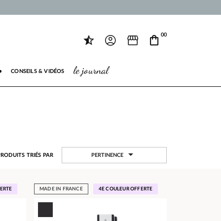
00
le journal
●
CONSEILS & VIDÉOS

PERTINENCE
PRODUITS TRIÉS PAR
FERTE
MADE IN FRANCE
4E COULEUR OFFERTE