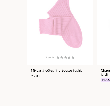
7 avis
Mi-bas à côtes fil d'Ecosse fushia
Chauss
jardin
9,90 €
PRO