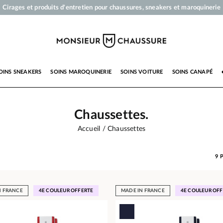
Votre commande sera expédiée en 24 heures ouvrées
Paiement en 3x 4x par carte bancaire dès 50 €
Livraison offerte dès 50 €
Cirages et produits d'entretien pour chaussures, sneakers et maroquinerie
OINS SNEAKERS
SOINS MAROQUINERIE
SOINS VOITURE
SOINS CANAPÉ
Chaussettes.
Accueil
Chaussettes
9
N FRANCE
4E COULEUR OFFERTE
MADE IN FRANCE
4E COULEUR OF