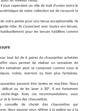
in pour un meilleur rendu.
il joue cependant un rôle de trait d’union entre le
actéristique de notre collection est de recouvrir le
de votre jambe pour une tenue exceptionnelle. Ils
garde-robe. Ils s’associent avec toutes vos tenues.
habituellement pour les tenues habillées comme
ssure
ur tout lot de 6 paires de chaussettes achetées
 offre vous permet de réaliser un semainier de
Votre semainier peut se composer comme vous le
siques, noires, marrons ou bien plus fantaisies,
 chaussettes peuvent être lavées en machine. Nous
licat ou de les laver à 30°. Il est fortement
u sèche-linge. Avec ces recommandations, vous
r et la forme des chaussettes.
e conseille de choisir des chaussettes qui
res. Vous pouvez vous référer à la patine ou à la