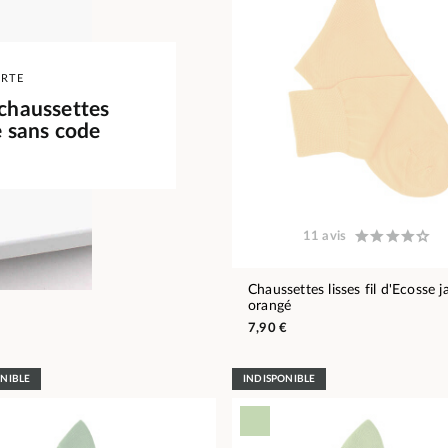
ERTE
 chaussettes
e sans code
11 avis
Chaussettes lisses fil d'Ecosse 
orangé
7,90 €
ONIBLE
INDISPONIBLE