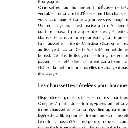
Bourgogne.
Chaussettes pour homme en fil d’Écosse de très
véritable confort. Le fil d’Écosse rend les chausse
vous accompagner toute la journée sans bouger ni 
Un remaillage main est réalisé afin d’éliminer 
couture pouvant provoquer des désagréments au
chaussette sans couture pour vous garantir un con
La chaussette haute de Monsieur Chaussure prése
au tissage du coton. Cette élasticité permet de re
le pied. De plus, le tissage du coton garde vos p
passer l’air en été. Elles s’adaptent parfaitement à
Grâce à la méthode unique, elles ne changent pas
des lavages.
Les chaussettes côtelées pour homme
Disponible en plusieurs tailles et coloris pour tou
Conçues à partir du coton égyptien, on retrouve
d’une chaussette. Le coton égyptien apporte une
légère de la fibre pour rendre unique les chausset
Le coton a aussi été choisi pour sa douceur contre
risque de frottements au fil des ports entre la pe