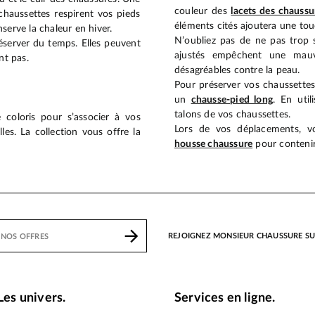
couleur des
lacets des chaussu
 chaussettes respirent vos pieds
éléments cités ajoutera une tou
serve la chaleur en hiver.
N’oubliez pas de ne pas trop s
éserver du temps. Elles peuvent
ajustés empêchent une mauva
nt pas.
désagréables contre la peau.
Pour préserver vos chaussettes
un
chausse-pied long
. En uti
talons de vos chaussettes.
e coloris pour s’associer à vos
Lors de vos déplacements, vo
es. La collection vous offre la
housse chaussure
pour contenir
REJOIGNEZ MONSIEUR CHAUSSURE S
Les univers.
Services en ligne.