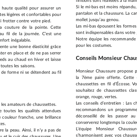
finitions sont réalisées à la ma
Si le mi-bas est moins répandu, 
 haute qualité pour assurer un
pantalon et la chaussure. La car
ttes légères et confortables pour
mollet jusqu’au genou.
frotter contre votre pied.
Les mi-bas épousent les formes 
la couture de la pointe. Cette
sont indispensables dans votre 
 fil de la journée. C’est une
Notre équipe les recommande 
fort inégalable.
pour les costumes.
nte une bonne élasticité grâce
ster en place et de ne pas serrer
Conseils Monsieur Chau
ieds au chaud en hiver et laisse
 toutes les saisons.
Monsieur Chaussure propose po
 de forme ni se détendent au fil
la 7ème paire offerte. Cette
chaussettes en fil d’Écosse. 
souhaitez de chaussettes clas
orange, rouge, vertes.
Les conseils d’entretien : Les
s les amateurs de chaussettes.
recommandons un programme dé
 toutes les qualités attendues
déconseillé de les passer a
 couleur franche, une brillance
conserverez longtemps la couleu
tes.
L‘équipe Monsieur Chaussur
 la peau. Ainsi, il n’y a pas de
s’harmonisent avec vos chaussu
au et le cuir des chaussures. Une