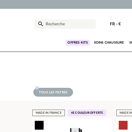
FR
-
€
OFFRES KITS
SOINS CHAUSSURE
S
TOUS LES FILTRES
MADE IN FRANCE
4E COULEUR OFFERTE
MADE I