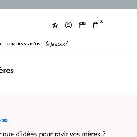
00
le journal
●
CONSEILS & VIDÉOS
ères
s
AGES
que d’idées pour ravir vos mères ?