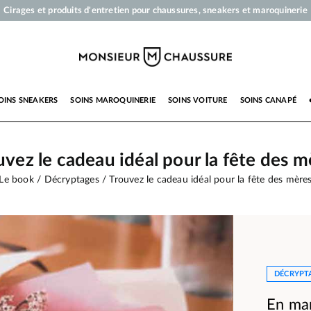
Cirages et produits d'entretien pour chaussures, sneakers et maroquinerie
Votre commande sera expédiée en 24 heures ouvrées
Paiement en 3x 4x par carte bancaire dès 50 €
Livraison offerte dès 50 €
OINS SNEAKERS
SOINS MAROQUINERIE
SOINS VOITURE
SOINS CANAPÉ
uvez le cadeau idéal pour la fête des m
Le book
Décryptages
Trouvez le cadeau idéal pour la fête des mère
DÉCRYPT
En man