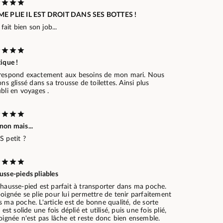
E PLIE IL EST DROIT DANS SES BOTTES !
l fait bien son job...
ique !
respond exactement aux besoins de mon mari. Nous
ons glissé dans sa trousse de toilettes. Ainsi plus
bli en voyages .
non mais...
S petit ?
usse-pieds pliables
chausse-pied est parfait à transporter dans ma poche.
oignée se plie pour lui permettre de tenir parfaitement
 ma poche. L'article est de bonne qualité, de sorte
l est solide une fois déplié et utilisé, puis une fois plié,
oignée n'est pas lâche et reste donc bien ensemble.