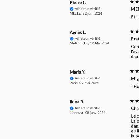
Pierre J.
Acheteur vérifié
MËM
MELLE, 22 juin 2024
Et i
Agnès L.
Acheteur vérifié
Prat
MARSEILLE, 12 Mai 2024
Cor
l'av
d'ou
Maria Y.
Acheteur vérifié
Mig
Paris, 07 Mai 2024
TRÈ
Ilona R.
Acheteur vérifié
Cha
Llanrwst, 08 janv 2024
Le 
La p
dans
qu'i
la p