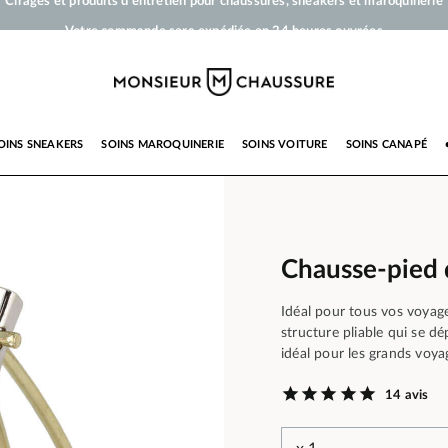
Votre commande sera expédiée en 24 heures ouvrées
Paiement en 3x 4x par carte bancaire dès 50 €
Livraison offerte dès 50 €
Cirages et produits d'entretien pour chaussures, sneakers et maroquinerie
OINS SNEAKERS
SOINS MAROQUINERIE
SOINS VOITURE
SOINS CANAPÉ
Chausse-pied 
Idéal pour tous vos voyag
structure pliable qui se dé
idéal pour les grands voy
14 avis