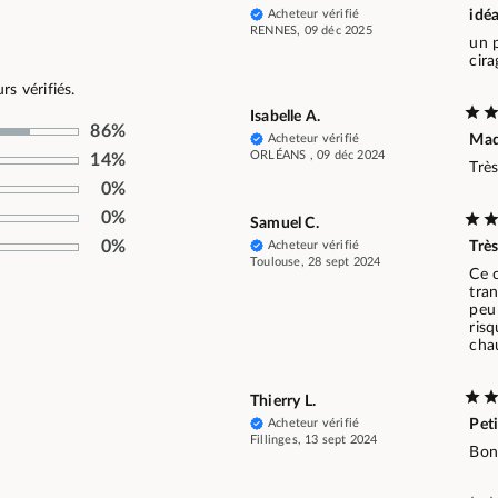
Acheteur vérifié
idéa
RENNES, 09 déc 2025
un p
cir
s vérifiés.
Isabelle A.
86%
Acheteur vérifié
Ma
ORLÉANS , 09 déc 2024
14%
Très
0%
0%
Samuel C.
0%
Acheteur vérifié
Très
Toulouse, 28 sept 2024
Ce c
tran
peu 
ris
chau
Thierry L.
Acheteur vérifié
Peti
Fillinges, 13 sept 2024
Bon 