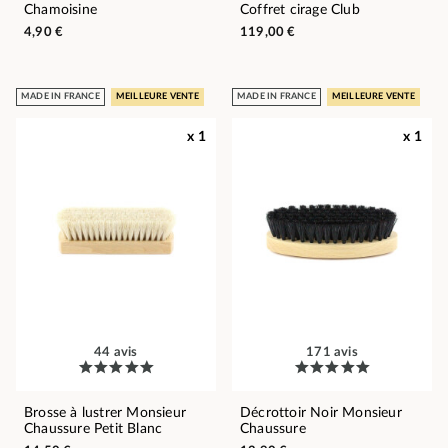
Chamoisine
Coffret cirage Club
4,90 €
119,00 €
MADE IN FRANCE
MEILLEURE VENTE
MADE IN FRANCE
MEILLEURE VENTE
x 1
x 1
44 avis
171 avis
Brosse à lustrer Monsieur
Décrottoir Noir Monsieur
Chaussure Petit Blanc
Chaussure