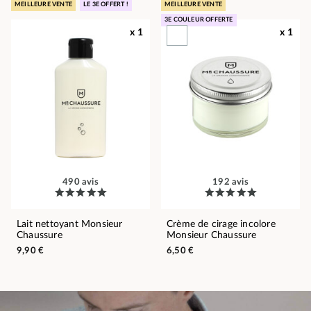
MEILLEURE VENTE
LE 3E OFFERT !
MEILLEURE VENTE
3E COULEUR OFFERTE
x 1
x 1
490 avis
192 avis
Lait nettoyant Monsieur
Crème de cirage incolore
Chaussure
Monsieur Chaussure
9,90 €
6,50 €