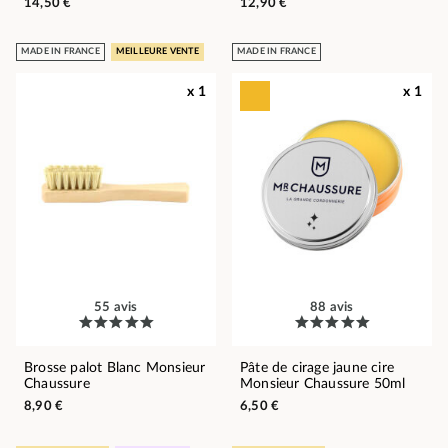
14,50 €
12,90 €
MADE IN FRANCE
MEILLEURE VENTE
MADE IN FRANCE
x 1
x 1
55 avis
88 avis
Brosse palot Blanc Monsieur
Pâte de cirage jaune cire
Chaussure
Monsieur Chaussure 50ml
8,90 €
6,50 €