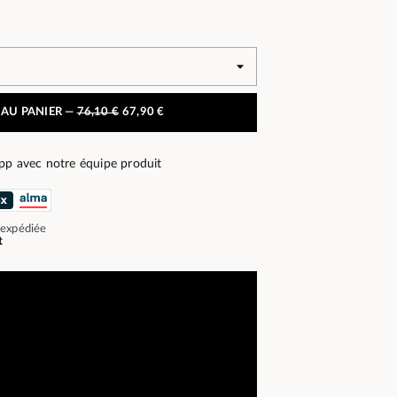
 AU PANIER —
76,10 €
67,90 €
pp avec notre équipe produit
 expédiée
t