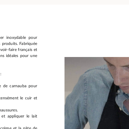
er inoxydable pour
 produits. Fabriquée
oir-faire français et
ions idéales pour une
:
ire de carnauba pour
tensément le cuir et
chaussures.
et appliquer le lait
 crème et la pâte de