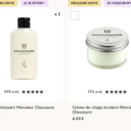
URE VENTE
LE 3E OFFERT !
MEILLEURE VENTE
3E COULEUR OF
x 1
490 avis
192 avis
nettoyant Monsieur Chaussure
Crème de cirage incolore Mons
Chaussure
€
6,50 €