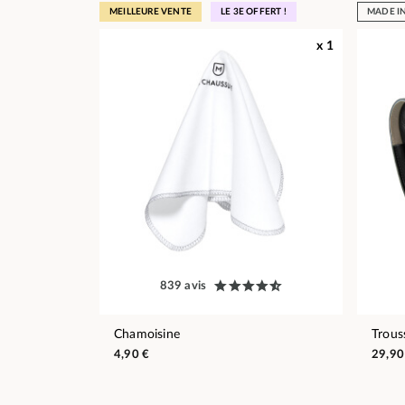
MEILLEURE VENTE
LE 3E OFFERT !
MADE I
x 1
839 avis
Chamoisine
Trous
4,90 €
29,90