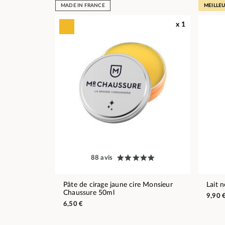
MADE IN FRANCE
MEILLE
x 1
88 avis
Pâte de cirage jaune cire Monsieur
Lait 
Chaussure 50ml
9,90 
6,50 €