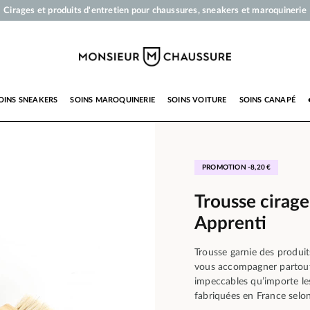
Cirages et produits d'entretien pour chaussures, sneakers et maroquinerie
Votre commande sera expédiée en 24 heures ouvrées
Paiement en 3x 4x par carte bancaire dès 50 €
Livraison offerte dès 50 €
OINS SNEAKERS
SOINS MAROQUINERIE
SOINS VOITURE
SOINS CANAPÉ
PROMOTION -8,20 €
Trousse cirage
Apprenti
Trousse garnie des produit
vous accompagner partout 
impeccables qu’importe les
fabriquées en France selo