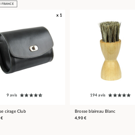
N FRANCE
x 1
9 avis
194 avis
se cirage Club
Brosse blaireau Blanc
 €
4,90 €