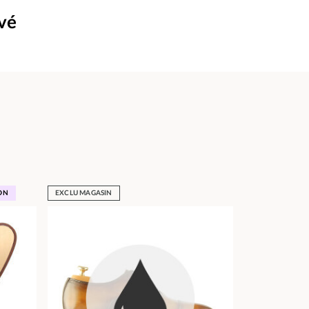
uvé
ON
EXCLU MAGASIN