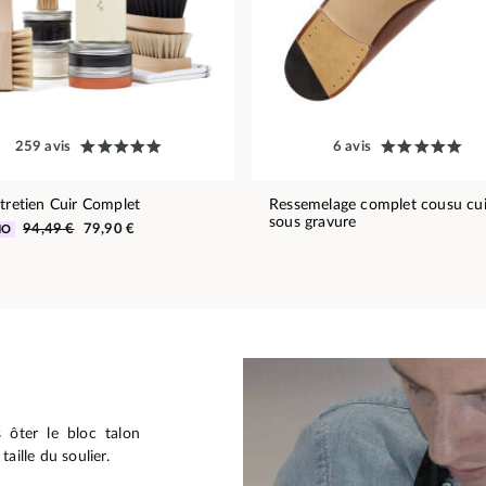
259 avis
6 avis
ntretien Cuir Complet
Ressemelage complet cousu cui
sous gravure
94,49 €
79,90 €
MO
 ôter le bloc talon
aille du soulier.