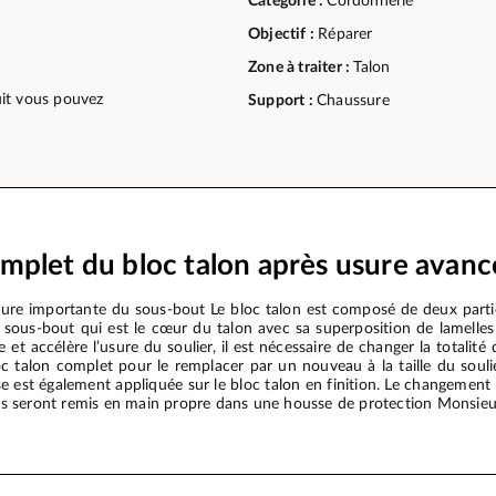
Catégorie :
Cordonnerie
Objectif :
Réparer
Zone à traiter :
Talon
duit vous pouvez
Support :
Chaussure
plet du bloc talon après usure avanc
re importante du sous-bout Le bloc talon est composé de deux parties
e sous-bout qui est le cœur du talon avec sa superposition de lamelles
 et accélère l’usure du soulier, il est nécessaire de changer la totalit
 talon complet pour le remplacer par un nouveau à la taille du soulier
isse est également appliquée sur le bloc talon en finition. Le changeme
 vous seront remis en main propre dans une housse de protection Monsie