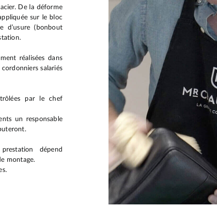
 acier. De la déforme
appliquée sur le bloc
ie d’usure (bonbout
tation.
ement réalisées dans
 cordonniers salariés
rôlées par le chef
ents un responsable
buteront.
 prestation dépend
 de montage.
es.