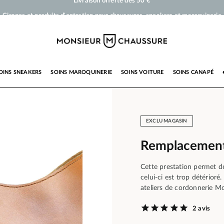
Cirages et produits d'entretien pour chaussures, sneakers et maroquinerie
Votre commande sera expédiée en 24 heures ouvrées
Paiement en 3x 4x par carte bancaire dès 50 €
Livraison offerte dès 50 €
OINS SNEAKERS
SOINS MAROQUINERIE
SOINS VOITURE
SOINS CANAPÉ
EXCLU MAGASIN
Remplacement
Cette prestation permet d
celui-ci est trop détérioré
ateliers de cordonnerie M
2 avis