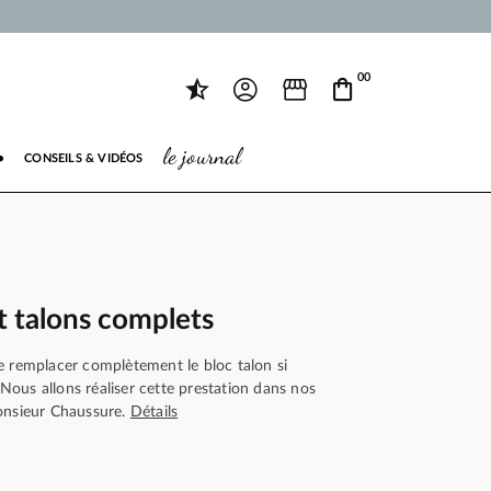
00
le journal
●
CONSEILS & VIDÉOS
 talons complets
e remplacer complètement le bloc talon si
. Nous allons réaliser cette prestation dans nos
onsieur Chaussure.
Détails