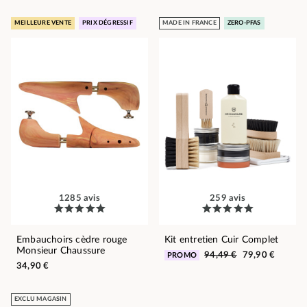
MEILLEURE VENTE
PRIX DÉGRESSIF
MADE IN FRANCE
ZERO-PFAS
1285 avis
259 avis
Embauchoirs cèdre rouge
Kit entretien Cuir Complet
Monsieur Chaussure
94,49 €
79,90 €
PROMO
34,90 €
EXCLU MAGASIN