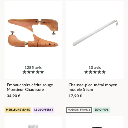
1285 avis
10 avis
Embauchoirs cèdre rouge
Chausse-pied métal moyen
Monsieur Chaussure
modèle 55cm
34,90 €
17,90 €
MEILLEURE VENTE
LE 3E OFFERT !
MADE IN FRANCE
ZERO-PFAS