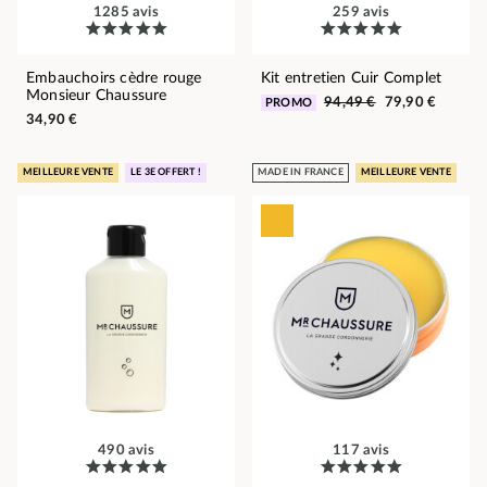
1285 avis
259 avis
Embauchoirs cèdre rouge
Kit entretien Cuir Complet
Monsieur Chaussure
94,49 €
79,90 €
PROMO
34,90 €
MEILLEURE VENTE
LE 3E OFFERT !
MADE IN FRANCE
MEILLEURE VENTE
490 avis
117 avis