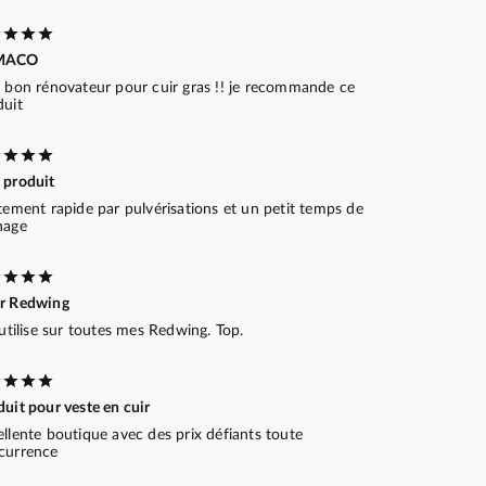
MACO
s bon rénovateur pour cuir gras !! je recommande ce
duit
 produit
tement rapide par pulvérisations et un petit temps de
hage
r Redwing
'utilise sur toutes mes Redwing. Top.
uit pour veste en cuir
llente boutique avec des prix défiants toute
currence