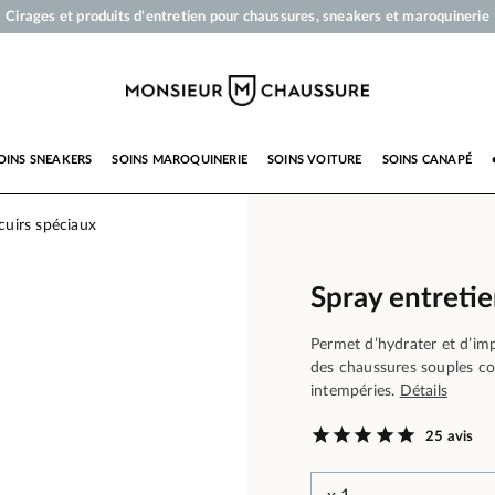
Votre commande sera expédiée en 24 heures ouvrées
Paiement en 3x 4x par carte bancaire dès 50 €
Livraison offerte dès 50 €
Cirages et produits d'entretien pour chaussures, sneakers et maroquinerie
OINS SNEAKERS
SOINS MAROQUINERIE
SOINS VOITURE
SOINS CANAPÉ
cuirs spéciaux
Spray entretie
Permet d’hydrater et d’imp
des chaussures souples co
intempéries.
Détails
25 avis