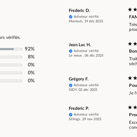
Frederic D.
Acheteur vérifié
FA
Montech, 19 déc 2025
Trè
pro
s vérifiés.
Jean Luc H.
92%
Acheteur vérifié
Bon
Le meux , 06 déc 2025
8%
Trai
séc
0%
0%
Grégory F.
0%
Acheteur vérifié
Pou
GIDY, 02 déc 2025
Je l
Frederic P.
Acheteur vérifié
Prod
Sillingy, 29 nov 2025
Exce
con