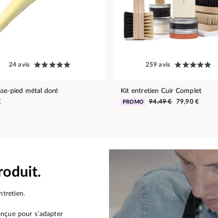
24 avis
259 avis
se-pied métal doré
Kit entretien Cuir Complet
€
94,49 €
79,90 €
PROMO
roduit.
ntretien.
onçue pour s’adapter