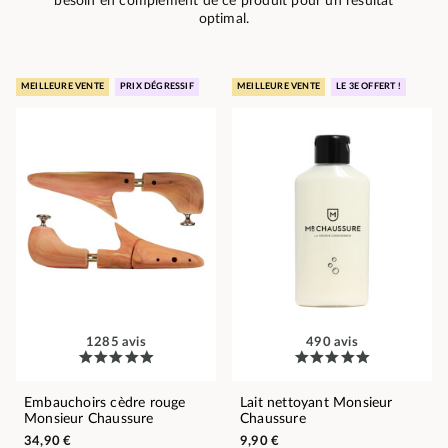
besoin en complément de ce produit pour un résultat
optimal.
MEILLEURE VENTE
PRIX DÉGRESSIF
MEILLEURE VENTE
LE 3E OFFERT !
1285 avis
490 avis
Embauchoirs cèdre rouge
Lait nettoyant Monsieur
Monsieur Chaussure
Chaussure
34,90 €
9,90 €