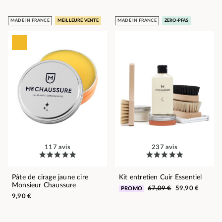
MADE IN FRANCE
MEILLEURE VENTE
MADE IN FRANCE
ZERO-PFAS
117 avis
237 avis
Pâte de cirage jaune cire
Kit entretien Cuir Essentiel
Monsieur Chaussure
67,09 €
59,90 €
PROMO
9,90 €