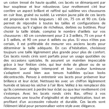
un coton tressé de haute qualité, ces lacets se démarquent par
leur souplesse et leur robustesse. Leur revêtement ciré leur
confère un aspect brillant et raffiné qui sublime vos chaussures
en cuir lisse, grainé ou suédé. La version jaune pâle de ces lacets
est proposée en trois longueurs : 60 cm, 75 cm et 90 cm. Cela
permet de répondre à toutes les tailles et configurations de
chaussures, qu’il s’agisse de richelieus, derbies ou bottines. Pour
choisir la taille idéale, comptez le nombre d’œillets sur vos
chaussures : 60 cm conviennent pour 2 à 3 œillets, 75 cm pour 4
à 5 œillets, et 90 cm pour 6 œillets ou plus. Si vous n’êtes pas
certain, il est préférable de mesurer vos anciens lacets pour
déterminer la taille adéquate. En cas d’hésitation, choisissez
toujours une taille légèrement plus grande pour plus de confort.
Ces lacets ronds cirés sont parfaits pour un usage quotidien ou
des occasions spéciales. Ils assurent un maintien impeccable
grâce à leur finition cirée, qui leur évite de glisser ou de se
dénouer. Leur design intemporel et leur couleur lumineuse
s’adaptent aussi bien aux tenues habillées qu’aux looks
décontractés. Pensez à entretenir vos lacets pour préserver leur
brillance et leur éclat. Nettoyez-les avec un chiffon légèrement
humide et laissez-les sécher à l’air libre. Veillez à les remplacer dès
qu’ils commencent à perdre leur éclat ou que leur revêtement ciré
s’estompe. Avec les lacets ronds cirés lilas, offrez à vos
chaussures une touche d’originalité et de sophistication, tout en
profitant d’un accessoire robuste et durable. Ces lacets sont
l’élément idéal pour personnaliser votre style avec élégance.