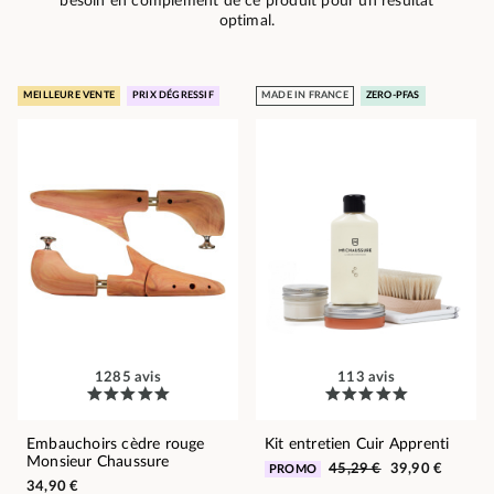
besoin en complément de ce produit pour un résultat
optimal.
MEILLEURE VENTE
PRIX DÉGRESSIF
MADE IN FRANCE
ZERO-PFAS
1285 avis
113 avis
Embauchoirs cèdre rouge
Kit entretien Cuir Apprenti
Monsieur Chaussure
45,29 €
39,90 €
PROMO
34,90 €