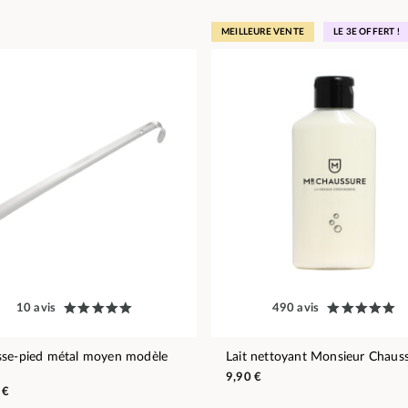
MEILLEURE VENTE
LE 3E OFFERT !
10 avis
490 avis
se-pied métal moyen modèle
Lait nettoyant Monsieur Chaus
9,90 €
 €