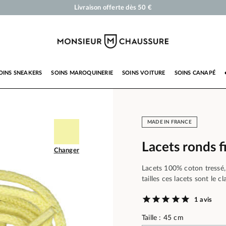
Cirages et produits d'entretien pour chaussures, sneakers et maroquinerie
Votre commande sera expédiée en 24 heures ouvrées
Paiement en 3x 4x par carte bancaire dès 50 €
Livraison offerte dès 50 €
OINS SNEAKERS
SOINS MAROQUINERIE
SOINS VOITURE
SOINS CANAPÉ
MADE IN FRANCE
Lacets ronds f
Changer
Lacets 100% coton tressé, 
tailles ces lacets sont le c
1 avis
Taille : 45 cm