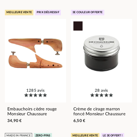
MEILLEURE VENTE
PRIX DÉGRESSIF
3E COULEUR OFFERTE
1285 avis
28 avis
Embauchoirs cèdre rouge
Crème de cirage marron
Monsieur Chaussure
foncé Monsieur Chaussure
34,90 €
6,50 €
MADE IN FRANCE
ZERO-PFAS
MEILLEURE VENTE
LE 3E OFFERT !