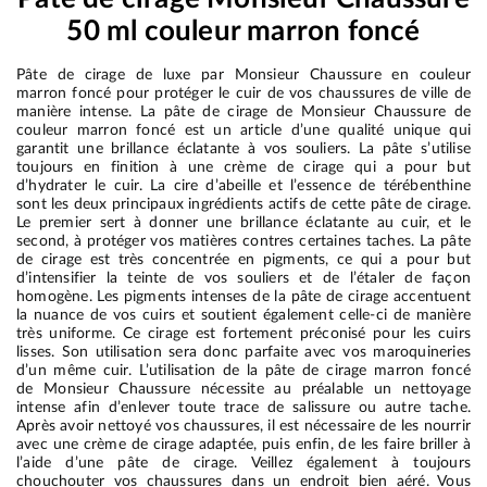
50 ml couleur marron foncé
Pâte de cirage de luxe par Monsieur Chaussure en couleur
marron foncé pour protéger le cuir de vos chaussures de ville de
manière intense. La pâte de cirage de Monsieur Chaussure de
couleur marron foncé est un article d’une qualité unique qui
garantit une brillance éclatante à vos souliers. La pâte s’utilise
toujours en finition à une crème de cirage qui a pour but
d’hydrater le cuir. La cire d’abeille et l’essence de térébenthine
sont les deux principaux ingrédients actifs de cette pâte de cirage.
Le premier sert à donner une brillance éclatante au cuir, et le
second, à protéger vos matières contres certaines taches. La pâte
de cirage est très concentrée en pigments, ce qui a pour but
d’intensifier la teinte de vos souliers et de l’étaler de façon
homogène. Les pigments intenses de la pâte de cirage accentuent
la nuance de vos cuirs et soutient également celle-ci de manière
très uniforme. Ce cirage est fortement préconisé pour les cuirs
lisses. Son utilisation sera donc parfaite avec vos maroquineries
d’un même cuir. L’utilisation de la pâte de cirage marron foncé
de Monsieur Chaussure nécessite au préalable un nettoyage
intense afin d’enlever toute trace de salissure ou autre tache.
Après avoir nettoyé vos chaussures, il est nécessaire de les nourrir
avec une crème de cirage adaptée, puis enfin, de les faire briller à
l’aide d’une pâte de cirage. Veillez également à toujours
chouchouter vos chaussures dans un endroit bien aéré. Vous