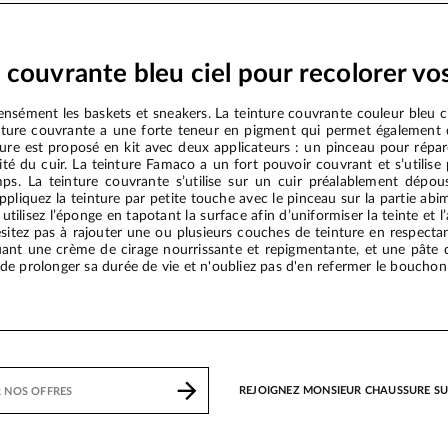
 couvrante bleu ciel pour recolorer vo
tensément les baskets et sneakers. La teinture couvrante couleur bleu 
einture couvrante a une forte teneur en pigment qui permet également 
ture est proposé en kit avec deux applicateurs : un pinceau pour répare
alité du cuir. La teinture Famaco a un fort pouvoir couvrant et s’utilise
s. La teinture couvrante s’utilise sur un cuir préalablement dépou
ppliquez la teinture par petite touche avec le pinceau sur la partie abi
utilisez l’éponge en tapotant la surface afin d’uniformiser la teinte et l
sitez pas à rajouter une ou plusieurs couches de teinture en respecta
uant une crème de cirage nourrissante et repigmentante, et une pâte de
in de prolonger sa durée de vie et n'oubliez pas d'en refermer le boucho
REJOIGNEZ MONSIEUR CHAUSSURE S