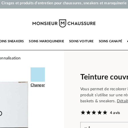
Votre commande sera expédiée en 24 heures ouvrées
Paiement en 3x 4x par carte bancaire dès 50 €
Livraison offerte dès 50 €
Cirages et produits d'entretien pour chaussures, sneakers et maroquinerie
OINS SNEAKERS
SOINS MAROQUINERIE
SOINS VOITURE
SOINS CANAPÉ
onnalisation
Teinture couvr
Changer
Vous permet de recolorer 
produit s’utilise sur une 
baskets & sneakers.
Détail
4 avis