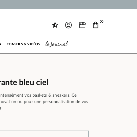
00
le journal
●
CONSEILS & VIDÉOS
ante bleu ciel
intensément vos baskets & sneakers. Ce
rénovation ou pour une personnalisation de vos
s