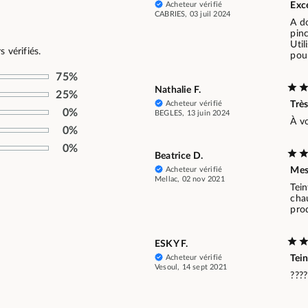
Acheteur vérifié
Exc
CABRIES, 03 juil 2024
A d
pinc
Util
 vérifiés.
pour
75%
Nathalie F.
25%
Acheteur vérifié
Très
0%
BEGLES, 13 juin 2024
À vo
0%
0%
Beatrice D.
Acheteur vérifié
Mes
Mellac, 02 nov 2021
Tein
chau
prod
ESKY F.
Acheteur vérifié
Tein
Vesoul, 14 sept 2021
????