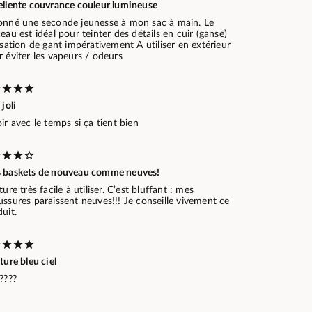
ellente couvrance couleur lumineuse
onné une seconde jeunesse à mon sac à main. Le
eau est idéal pour teinter des détails en cuir (ganse)
isation de gant impérativement A utiliser en extérieur
 éviter les vapeurs / odeurs
 joli
ir avec le temps si ça tient bien
 baskets de nouveau comme neuves!
ture très facile à utiliser. C’est bluffant : mes
ssures paraissent neuves!!! Je conseille vivement ce
uit.
ture bleu ciel
????