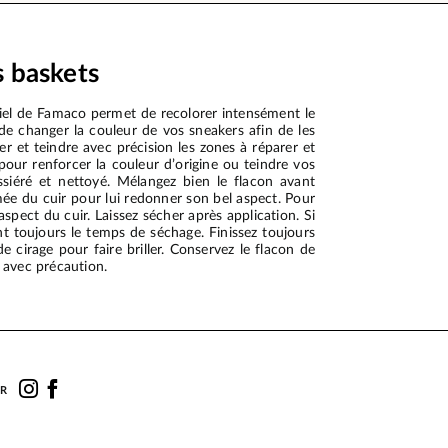
s baskets
ciel de Famaco permet de recolorer intensément le
de changer la couleur de vos sneakers afin de les
r et teindre avec précision les zones à réparer et
 pour renforcer la couleur d’origine ou teindre vos
ssiéré et nettoyé. Mélangez bien le flacon avant
mée du cuir pour lui redonner son bel aspect. Pour
’aspect du cuir. Laissez sécher après application. Si
nt toujours le temps de séchage. Finissez toujours
 cirage pour faire briller. Conservez le flacon de
n avec précaution.
UR