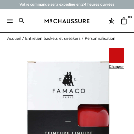
Votre commande sera expédiée en 24 heures ouvrées
Paiement en 3x 4x par carte bancaire dès 50 €
00
Livraison offerte dès 50 €
Cirages et produits d'entretien pour chaussures, sneakers et maroquineri
Accueil
Entretien baskets et sneakers
Personnalisation
Changer