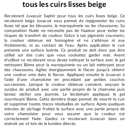
tous les cuirs lisses beige
Recolorant Juvacuir Saphir pour tous les cuirs lisses beige. Ce
recolorant beige Juvacuir vous permet de repigmenter les cuirs
lisses tel que les blousons, la maroquinerie ou les chaussures. Sa
composition fluide ne nécessite pas de fixateur pour éviter les
risques de transfert de couleur. Grâce à ses pigments couvrants,
la couleur obtenue est homogène et ne s’atténue ni aux
frottements, ni au contact de l’eau. Après application le cuir
présente une surface lustrée. Ce produit ne doit donc pas être
utilisé sur des cuirs que vous souhaitez garder mat. Avant
d’utiliser ce recolorant vous devez nettoyer la surface avec le gel
nettoyant Bōme pour la maroquinerie ou un lait nettoyant pour
des chaussures. Agitez énergiquement le flacon jusqu’à obtenir
une couleur unie dans le flacon. Appliquez ensuite le Juvacuir à
l’aide d’une chamoisine en procédant par petites couches
successives. Lorsque la couleur obtenue convient, essuyez le
surplus de produit avec une partie propre de la chamoise puis
laissez sécher une journée. Le lendemain appliquez le gel
nourrissant Bōme. Cette dernière étape permet de nourrir le cuir
et supprimer toutes traces résiduelles en surface. Après quelques
minutes de séchage frottez la surface avec une partie propre de
votre chamoisine pour vous assurer que la couleur est
correctement fixée. Gardez ce recolorant Juvacuir dans un
endroit sec et loin de la lumière directe.