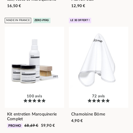
16,50 €
12,90 €
MADE IN FRANCE
ZERO-PFAS
LE 3E OFFERT !
100 avis
72 avis
Kit entretien Maroquinerie
Chamoisine Bōme
Complet
4,90 €
68,69 €
59,90 €
PROMO