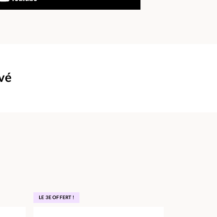
uvé
LE 3E OFFERT !