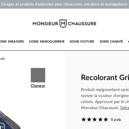
Cirages et produits d'entretien pour chaussures, sneakers et maroquinerie
Votre commande sera expédiée en 24 heures ouvrées
Paiement en 3x 4x par carte bancaire dès 50 €
Livraison offerte dès 50 €
OINS SNEAKERS
SOINS MAROQUINERIE
SOINS VOITURE
SOINS CANAPÉ
uir
Recolorant Gri
Changer
Produit repigmentant spéc
raviver la couleur d’origin
coloris. Approuvé par le ch
Monsieur Chaussure.
Déta
5 avis