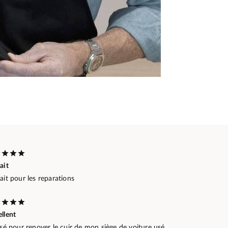
ait
ait pour les reparations
llent
isé pour renover le cuir de mon siège de voiture usé