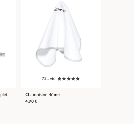
72 avis
plet
Chamoisine Bōme
4,90 €