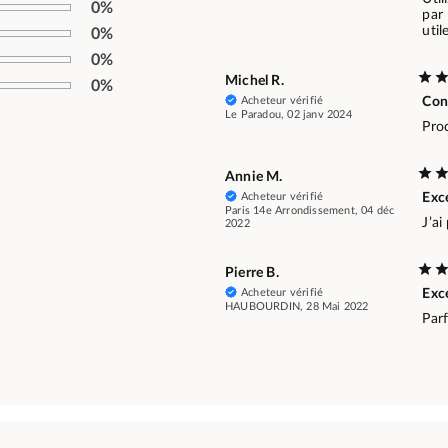
0%
par 
util
0%
0%
Michel R.
0%
Acheteur vérifié
Con
Le Paradou, 02 janv 2024
Prod
Annie M.
Acheteur vérifié
Exce
Paris 14e Arrondissement, 04 déc
J’ai
2022
Pierre B.
Acheteur vérifié
Exce
HAUBOURDIN, 28 Mai 2022
Parf