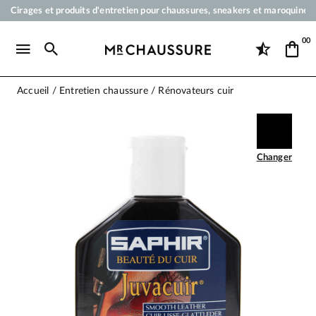
Cirages et produits d'entretien pour chaussures, sneakers et maroquineri
Votre commande sera expédiée en 24 heures ouvrées
00
Paiement en 3x 4x par carte bancaire dès 50 €
Livraison offerte dès 50 €
Accueil
Entretien chaussure
Rénovateurs cuir
Changer