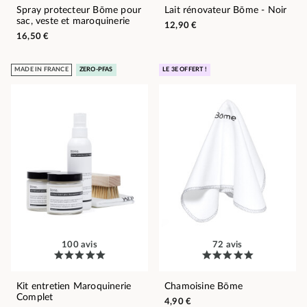
Spray protecteur Bōme pour
Lait rénovateur Bōme - Noir
sac, veste et maroquinerie
12,90 €
16,50 €
MADE IN FRANCE
ZERO-PFAS
LE 3E OFFERT !
100 avis
72 avis
Kit entretien Maroquinerie
Chamoisine Bōme
Complet
4,90 €