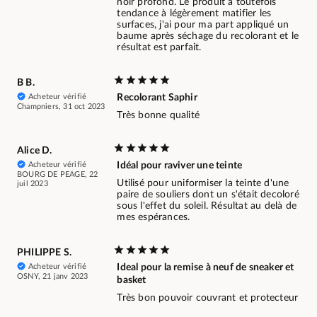
noir profond. Le produit a toutefois
tendance à légèrement matifier les
surfaces, j'ai pour ma part appliqué un
baume après séchage du recolorant et le
résultat est parfait.
B B.
Acheteur vérifié
Recolorant Saphir
Champniers, 31 oct 2023
Très bonne qualité
Alice D.
Acheteur vérifié
Idéal pour raviver une teinte
BOURG DE PEAGE, 22
Utilisé pour uniformiser la teinte d'une
juil 2023
paire de souliers dont un s'était decoloré
sous l'effet du soleil. Résultat au delà de
mes espérances.
PHILIPPE S.
Acheteur vérifié
Ideal pour la remise à neuf de sneaker et
OSNY, 21 janv 2023
basket
Très bon pouvoir couvrant et protecteur