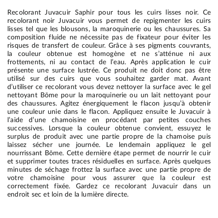
Recolorant Juvacuir Saphir pour tous les cuirs lisses noir. Ce
recolorant noir Juvacuir vous permet de repigmenter les cuirs
lisses tel que les blousons, la maroquinerie ou les chaussures. Sa
composition fluide ne nécessite pas de fixateur pour éviter les
risques de transfert de couleur. Grâce à ses pigments couvrants,
la couleur obtenue est homogène et ne s’atténue ni aux
frottements, ni au contact de l’eau. Après application le cuir
présente une surface lustrée. Ce produit ne doit donc pas être
utilisé sur des cuirs que vous souhaitez garder mat. Avant
d’utiliser ce recolorant vous devez nettoyer la surface avec le gel
nettoyant Bōme pour la maroquinerie ou un lait nettoyant pour
des chaussures. Agitez énergiquement le flacon jusqu’à obtenir
une couleur unie dans le flacon. Appliquez ensuite le Juvacuir à
l’aide d’une chamoisine en procédant par petites couches
successives. Lorsque la couleur obtenue convient, essuyez le
surplus de produit avec une partie propre de la chamoise puis
laissez sécher une journée. Le lendemain appliquez le gel
nourrissant Bōme. Cette dernière étape permet de nourrir le cuir
et supprimer toutes traces résiduelles en surface. Après quelques
minutes de séchage frottez la surface avec une partie propre de
votre chamoisine pour vous assurer que la couleur est
correctement fixée. Gardez ce recolorant Juvacuir dans un
endroit sec et loin de la lumière directe.