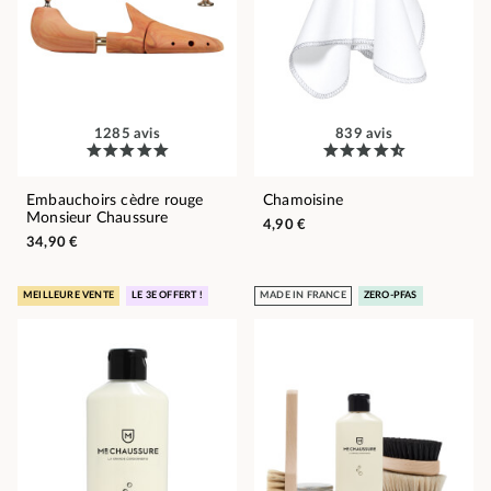
1285 avis
839 avis
Embauchoirs cèdre rouge
Chamoisine
Monsieur Chaussure
4,90 €
34,90 €
MEILLEURE VENTE
LE 3E OFFERT !
MADE IN FRANCE
ZERO-PFAS