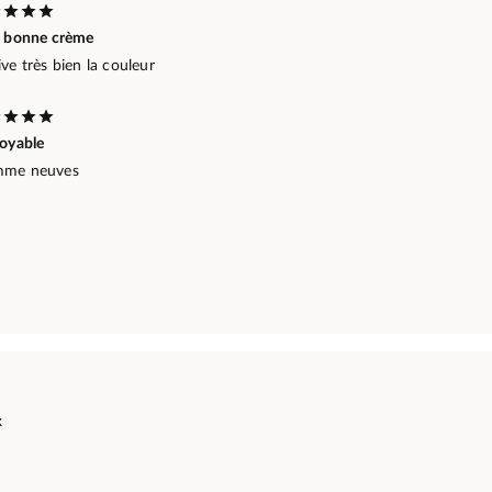
s bonne crème
ve très bien la couleur
royable
me neuves
x