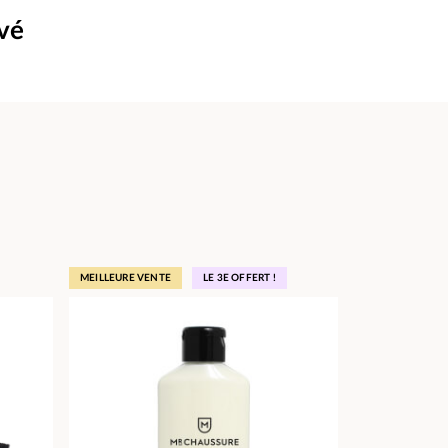
uvé
MEILLEURE VENTE
LE 3E OFFERT !