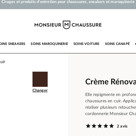
Votre commande sera expédiée en 24 heures ouvrées
Paiement en 3x 4x par carte bancaire dès 50 €
Livraison offerte dès 50 €
Cirages et produits d'entretien pour chaussures, sneakers et maroquinerie
OINS SNEAKERS
SOINS MAROQUINERIE
SOINS VOITURE
SOINS CANAPÉ
uir
Crème Rénova
Changer
Elle repigmente en profond
chaussures en cuir. Applic
réaliser plusieurs retouche
cordonnerie Monsieur Ch
2 avis