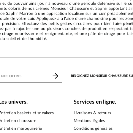
 et de pouvoir ainsi jouir à nouveau d’une pellicule défensive sur le cuir
rents coloris de nos crèmes Monsieur Chaussure et Saphir apportant ain
ice Saphir Marron à une application localisée sur un cuir préalablemen
totale de votre cuir. Appliquez-la à l'aide d'une chamoisine pour les zo
 précision. Effectuez des petits gestes circulaires pour bien faire pénét
ez pas à rajouter une ou plusieurs couches de produit en respectant t
cirage nourrissante et repigmentante, et une pâte de cirage pour fair
u soleil et de l'humidité.
REJOIGNEZ MONSIEUR CHAUSSURE S
Les univers.
Services en ligne.
Entretien baskets et sneakers
Livraisons & retours
Entretien chaussure
Mentions légales
Entretien maroquinerie
Conditions générales