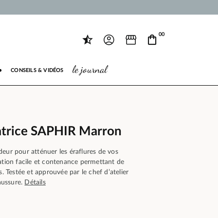
00
le journal
●
CONSEILS & VIDÉOS
trice SAPHIR Marron
eur pour atténuer les éraflures de vos
ation facile et contenance permettant de
s. Testée et approuvée par le chef d’atelier
aussure.
Détails