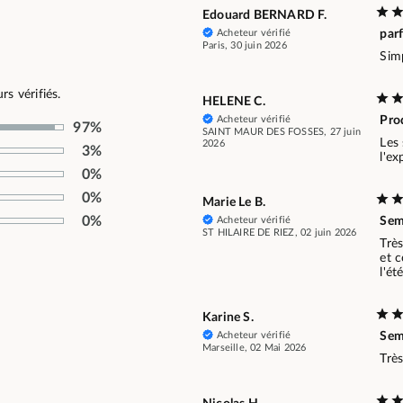
Edouard BERNARD F.
Acheteur vérifié
parf
Paris, 30 juin 2026
Simp
s vérifiés.
HELENE C.
Acheteur vérifié
Prod
97%
SAINT MAUR DES FOSSES, 27 juin
Les 
2026
3%
l'ex
0%
0%
Marie Le B.
0%
Acheteur vérifié
Seme
ST HILAIRE DE RIEZ, 02 juin 2026
Très
et c
l'été
Karine S.
Acheteur vérifié
Sem
Marseille, 02 Mai 2026
Trè