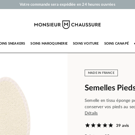
Votre commande sera expédiée en 24 heures ouvrées
Paiement en 3x 4x par carte bancaire dès 50 €
Livraison offerte dès 50 €
Cirages et produits d'entretien pour chaussures, sneakers et maroquinerie
OINS SNEAKERS
SOINS MAROQUINERIE
SOINS VOITURE
SOINS CANAPÉ
MADE IN FRANCE
Semelles Pied
Semelle en tissu éponge po
conserver vos pieds au sec
Détails
39 avis