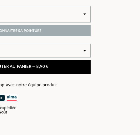
ONNAÎTRE SA POINTURE
TER AU PANIER —
8,90 €
pp avec notre équipe produit
 expédiée
août