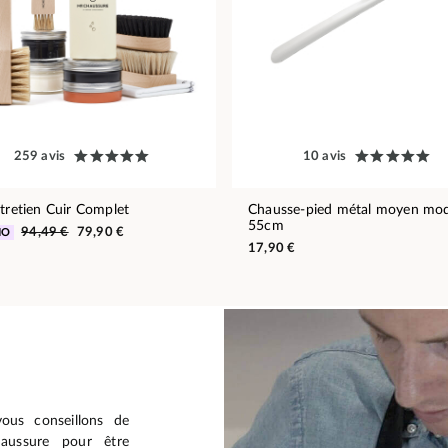
259 avis
10 avis
ntretien Cuir Complet
Chausse-pied métal moyen mod
55cm
94,49 €
79,90 €
MO
17,90 €
vous conseillons de
aussure pour être