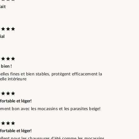
ait
ial
 bien !
lles fines et bien stables, protègent efficacement la
lle intérieure
ortable et léger!
ement bon avec les mocassins et les parasites beige!
ortable et léger!
ellent pour les chaussures d'été comme les mocassins