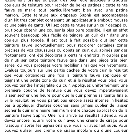
légèrement orangé et peut très bien être associée à d'autres
couleurs de teinture pour recréer de belles patines : cette teinte
fauve se marie tout particulièrement bien avec une patine
marron. Cette teinture aux drapeaux Saphir est accompagnée
d'un kit très complet contenant un applicateur à embout mousse
et une paire de gants. Utilisez cette teinture sur un cuir décapé ou
brut pour obtenir une couleur la plus pure possible. Il est en effet
souvent beaucoup plus facile de teindre un cuir clair dans une
couleur plus foncée. Il est tout à fait possible d'utiliser cette
teinture fauve ponctuellement pour recolorer certaines zones
précises de vos chaussures ou objets en cuir, qui, abîmés par des
frottements, ont été décolorés à certains endroits. N'oubliez pas
de n'utiliser cette teinture fauve que dans une pièce très bien
aérée, où vous protégez votre mobilier ainsi que vos vêtements.
Évaluez toujours sur une partie cachée de votre cuir le résultat
que vous obtiendrez une fois la teinture fauve appliquée en
teignant une petite zone du cuir, et si le résultat vous plaît, vous
pouvez teindre l'intégralité du cuir. Appliquez uniformément une
première couche de teinture que vous devez impérativement
laisser sécher une heure pour que le cuir prenne sa teinte finale.
Si le résultat ne vous paraît pas encore assez intense, n'hésitez
pas à appliquer d'autres couches sans jamais oublier de laisser
sécher le cuir une heure minimum entre chaque application de la
teinture fauve Saphir. Une fois arrivé au résultat attendu, vous
devez encore nourrir votre cuir avec une crème de cirage pour
l'assouplir après les agressions que vous lui avez fait subir. Vous
pouvez utiliser une crème de cirage incolore ou d'une couleur