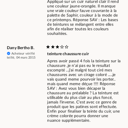
Appliqué sur un cuir naturel clair il rend
une couleur jaune-orangée. Il manque
une vraie couleur fauve couvrante à la
palette de Saphir, couleur à la mode de
ce printemps. Réponse SAV : Les bases
de teintures se mélangent entre elles
afin de réaliser toutes les couleurs
souhaitées.
Dany Bertho B.
Acheteur vérifié
teinture chaussure cuir
teillé, 04 mars 2015
Apres avoir passé 4 fois la teinture sur la
chaussure ,je n'ai pas eu le resultat
escompté ...j'ai malgré tout ciré mes
chaussures avec un cirage coloré .....je
vais quand meme pourvoir les porter..
mais quand meme déçue !!!! Réponse
SAV : Avez vous bien décaper la
chaussure au préalable ? La teinture est
utilisable du plus clair au plus foncé,
jamais l'inverse. C'est avec ce genre de
produit que les patines sont effectuée.
Enfin pour finaliser la teinte du cuir, une
crème colorée pourra donner une
nuance supplémentaire.