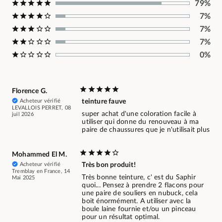
79%
7%
7%
7%
0%
Florence G.
Acheteur vérifié
teinture fauve
LEVALLOIS PERRET, 08
super achat d'une coloration facile à
juil 2026
utiliser qui donne du renouveau à ma
paire de chaussures que je n'utilisait plus
Mohammed El M.
Acheteur vérifié
Très bon produit!
Tremblay en France, 14
Très bonne teinture, c' est du Saphir
Mai 2025
quoi... Pensez à prendre 2 flacons pour
une paire de souliers en nubuck, cela
boit énormément. A utiliser avec la
boule laine fournie et/ou un pinceau
pour un résultat optimal.