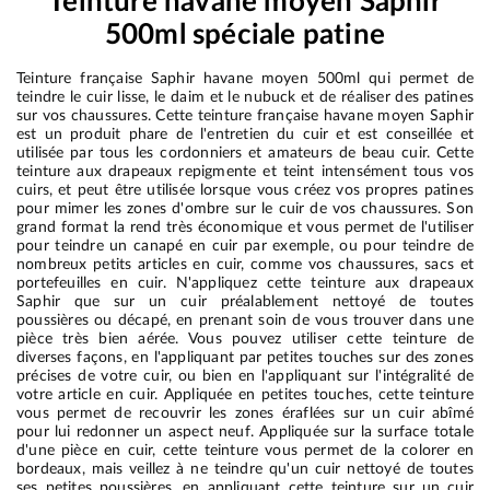
Teinture havane moyen Saphir
500ml spéciale patine
Teinture française Saphir havane moyen 500ml qui permet de
teindre le cuir lisse, le daim et le nubuck et de réaliser des patines
sur vos chaussures. Cette teinture française havane moyen Saphir
est un produit phare de l'entretien du cuir et est conseillée et
utilisée par tous les cordonniers et amateurs de beau cuir. Cette
teinture aux drapeaux repigmente et teint intensément tous vos
cuirs, et peut être utilisée lorsque vous créez vos propres patines
pour mimer les zones d'ombre sur le cuir de vos chaussures. Son
grand format la rend très économique et vous permet de l'utiliser
pour teindre un canapé en cuir par exemple, ou pour teindre de
nombreux petits articles en cuir, comme vos chaussures, sacs et
portefeuilles en cuir. N'appliquez cette teinture aux drapeaux
Saphir que sur un cuir préalablement nettoyé de toutes
poussières ou décapé, en prenant soin de vous trouver dans une
pièce très bien aérée. Vous pouvez utiliser cette teinture de
diverses façons, en l'appliquant par petites touches sur des zones
précises de votre cuir, ou bien en l'appliquant sur l'intégralité de
votre article en cuir. Appliquée en petites touches, cette teinture
vous permet de recouvrir les zones éraflées sur un cuir abîmé
pour lui redonner un aspect neuf. Appliquée sur la surface totale
d'une pièce en cuir, cette teinture vous permet de la colorer en
bordeaux, mais veillez à ne teindre qu'un cuir nettoyé de toutes
ses petites poussières, en appliquant cette teinture sur un cuir