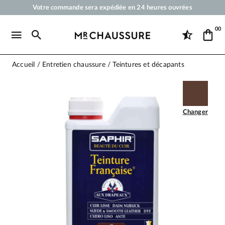
Votre commande sera expédiée en 24 heures ouvrées
Paiement en 3x 4x par carte bancaire dès 50 €
00
Livraison offerte dès 50 €
Cirages et produits d'entretien pour chaussures, sneakers et maroquineri
Accueil
Entretien chaussure
Teintures et décapants
Changer