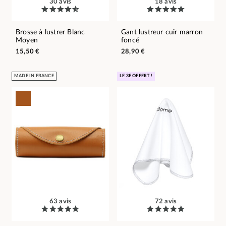
30 avis
18 avis
Brosse à lustrer Blanc
Gant lustreur cuir marron
Moyen
foncé
15,50 €
28,90 €
MADE IN FRANCE
LE 3E OFFERT !
63 avis
72 avis