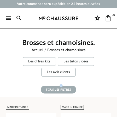
Votre commande sera expédiée en 24 heures ouvrées
Paiement en 3x 4x par carte bancaire dès 50 €
00
Livraison offerte dès 50 €
Cirages et produits d'entretien pour chaussures, sneakers et maroquineri
Brosses et chamoisines.
Accueil
Brosses et chamoisines
Les offres kits
Les tutos vidéos
Les avis clients
TOUS LES FILTRES
MADE IN FRANCE
MADE IN FRANCE