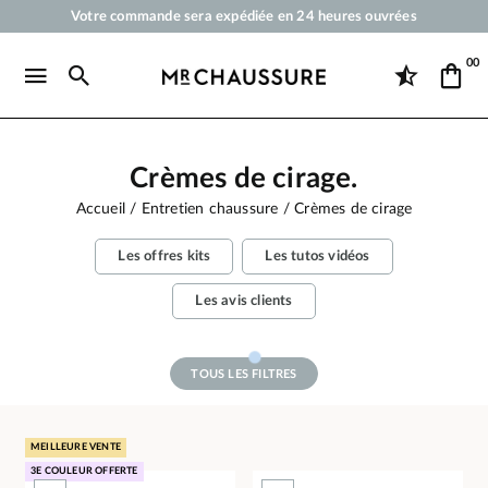
Votre commande sera expédiée en 24 heures ouvrées
Paiement en 3x 4x par carte bancaire dès 50 €
00
Livraison offerte dès 50 €
Cirages et produits d'entretien pour chaussures, sneakers et maroquineri
Crèmes de cirage.
Accueil
Entretien chaussure
Crèmes de cirage
Les offres kits
Les tutos vidéos
Les avis clients
TOUS LES FILTRES
MEILLEURE VENTE
3E COULEUR OFFERTE