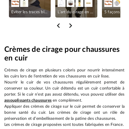
s marques
Eviter les traces blanches
L’art du cirage en 3 étapes
5 façons d'ai
Crèmes de cirage pour chaussures
en cuir
Crèmes de cirage en plusieurs coloris pour nourrir intensément
les cuirs lors de l’entretien de vos chaussures en cuir lisse.
Nourrir le cuir de vos chaussures régulièrement permet de
conserver sa couleur. Un cuir détendu est un cuir confortable à
porter. Si le cuir n’est pas assez détendu, vous pouvez utiliser des
assouplissants chaussures
en complément.
Appliquer des crèmes de cirage sur le cuir permet de conserver la
bonne santé du cuir. Les crèmes de cirage ont un rôle de
préservation et d’embellissement de la patine des chaussures.
Les crèmes de cirage proposées sont toutes fabriquées en France.