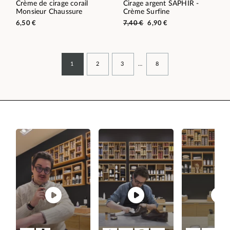
Crème de cirage corail
Cirage argent SAPHIR -
Monsieur Chaussure
Crème Surfine
6,50 €
7,40 €
6,90 €
1
2
3
…
8