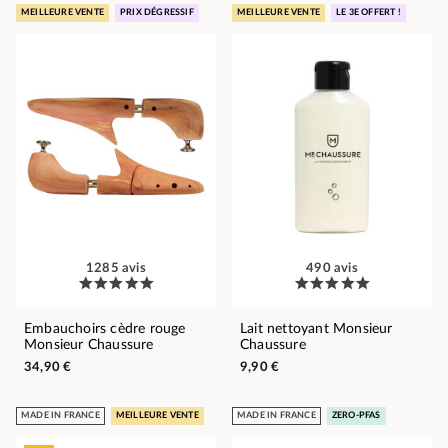
MEILLEURE VENTE
PRIX DÉGRESSIF
MEILLEURE VENTE
LE 3E OFFERT !
1285 avis
490 avis
Embauchoirs cèdre rouge
Lait nettoyant Monsieur
Monsieur Chaussure
Chaussure
34,90 €
9,90 €
MADE IN FRANCE
MEILLEURE VENTE
MADE IN FRANCE
ZERO-PFAS