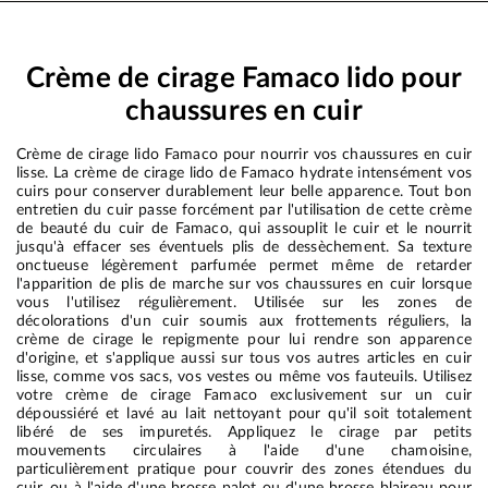
Crème de cirage Famaco lido pour
chaussures en cuir
Crème de cirage lido Famaco pour nourrir vos chaussures en cuir
lisse. La crème de cirage lido de Famaco hydrate intensément vos
cuirs pour conserver durablement leur belle apparence. Tout bon
entretien du cuir passe forcément par l'utilisation de cette crème
de beauté du cuir de Famaco, qui assouplit le cuir et le nourrit
jusqu'à effacer ses éventuels plis de dessèchement. Sa texture
onctueuse légèrement parfumée permet même de retarder
l'apparition de plis de marche sur vos chaussures en cuir lorsque
vous l'utilisez régulièrement. Utilisée sur les zones de
décolorations d'un cuir soumis aux frottements réguliers, la
crème de cirage le repigmente pour lui rendre son apparence
d'origine, et s'applique aussi sur tous vos autres articles en cuir
lisse, comme vos sacs, vos vestes ou même vos fauteuils. Utilisez
votre crème de cirage Famaco exclusivement sur un cuir
dépoussiéré et lavé au lait nettoyant pour qu'il soit totalement
libéré de ses impuretés. Appliquez le cirage par petits
mouvements circulaires à l'aide d'une chamoisine,
particulièrement pratique pour couvrir des zones étendues du
cuir, ou à l'aide d'une brosse palot ou d'une brosse blaireau pour