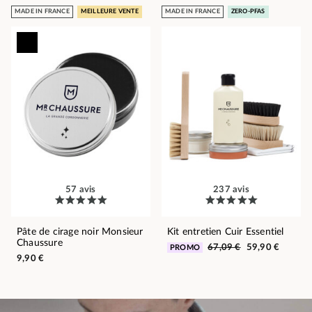
MADE IN FRANCE
MEILLEURE VENTE
MADE IN FRANCE
ZERO-PFAS
57 avis
237 avis
Pâte de cirage noir Monsieur
Kit entretien Cuir Essentiel
Chaussure
67,09 €
59,90 €
PROMO
9,90 €