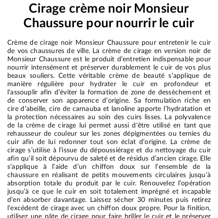
Cirage crème noir Monsieur
Chaussure pour nourrir le cuir
Crème de cirage noir Monsieur Chaussure pour entretenir le cuir
de vos chaussures de ville. La crème de cirage en version noir de
Monsieur Chaussure est le produit d’entretien indispensable pour
nourrir intensément et préserver durablement le cuir de vos plus
beaux souliers. Cette véritable crème de beauté s’applique de
manière régulière pour hydrater le cuir en profondeur et
l’assouplir afin d’éviter la formation de zone de dessèchement et
de conserver son apparence d’origine. Sa formulation riche en
cire d’abeille, cire de carnauba et lanoline apporte l’hydratation et
la protection nécessaires au soin des cuirs lisses. La polyvalence
de la crème de cirage lui permet aussi d'être utilisé en tant que
rehausseur de couleur sur les zones dépigmentées ou ternies du
cuir afin de lui redonner tout son éclat d’origine. La crème de
cirage s’utilise à l’issue du dépoussiérage et du nettoyage du cuir
afin qu’il soit dépourvu de saleté et de résidus d’ancien cirage. Elle
s’applique à l’aide d’un chiffon doux sur l’ensemble de la
chaussure en réalisant de petits mouvements circulaires jusqu’à
absorption totale du produit par le cuir. Renouvelez l’opération
jusqu’à ce que le cuir en soit totalement imprégné et incapable
d’en absorber davantage. Laissez sécher 30 minutes puis retirez
l’excédent de cirage avec un chiffon doux propre. Pour la finition,
utilisez une pâte de cirage pour faire briller le cuir et le préserver