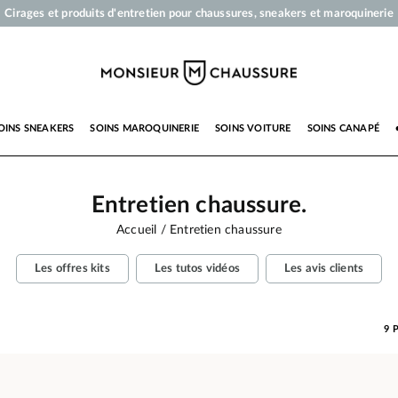
Votre commande sera expédiée en 24 heures ouvrées
Paiement en 3x 4x par carte bancaire dès 50 €
Livraison offerte dès 50 €
Cirages et produits d'entretien pour chaussures, sneakers et maroquinerie
OINS SNEAKERS
SOINS MAROQUINERIE
SOINS VOITURE
SOINS CANAPÉ
Entretien chaussure.
Accueil
Entretien chaussure
Les offres kits
Les tutos vidéos
Les avis clients
9