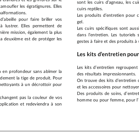
sont les cuirs d’agneau, les cuir
camoufler les égratignures. Elles
cuirs reptiles.
malformations.
Les produits d’entretien pour 
abeille pour faire briller vos
gel.
à lustrer. Elles permettent de
Les cuirs spécifiques sont au
mière mission, également la plus
dans l’entretien. Les tutoriels
 La deuxième est de protéger les
gestes à faire et des produits à 
Les kits d’entretien pou
Les kits d’entretien regroupen
im en profondeur sans abîmer la
des résultats impressionnants.
idement la tige de produit. Pour
On trouve des kits d’entretien c
 nettoyants à un décrottoir pour
et les accessoires pour nettoye
Des produits de soins, d’entre
 changent pas la couleur de vos
homme ou pour femme, pour l’hi
application et redeviendra à son