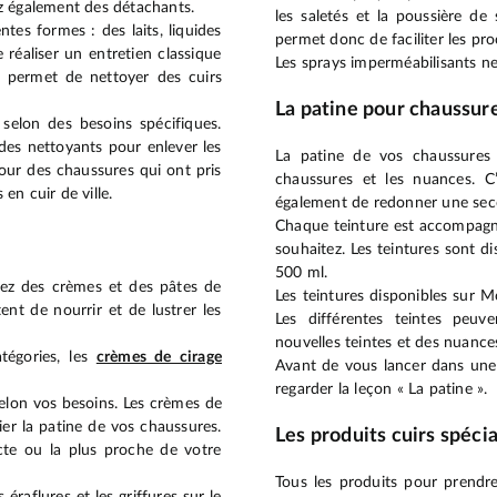
z également des détachants.
les saletés et la poussière de 
ntes formes : des laits, liquides
permet donc de faciliter les pro
 réaliser un entretien classique
Les sprays imperméabilisants n
t permet de nettoyer des cuirs
La patine pour chaussure
selon des besoins spécifiques.
des nettoyants pour enlever les
La patine de vos chaussures
pour des chaussures qui ont pris
chaussures et les nuances. C
 en cuir de ville.
également de redonner une secon
Chaque teinture est accompagné
souhaitez. Les teintures sont d
500 ml.
vez des crèmes et des pâtes de
Les teintures disponibles sur M
ent de nourrir et de lustrer les
Les différentes teintes peuv
nouvelles teintes et des nuance
tégories, les
crèmes de cirage
Avant de vous lancer dans une
regarder la leçon « La patine ».
selon vos besoins. Les crèmes de
fier la patine de vos chaussures.
Les produits cuirs spéci
cte ou la plus proche de votre
Tous les produits pour prendre 
éraflures et les griffures sur le