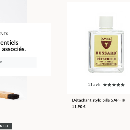
FAITS
entiels
associés.
R
11 avis
Détachant stylo bille SAPHIR
11,90 €
ONIBLE