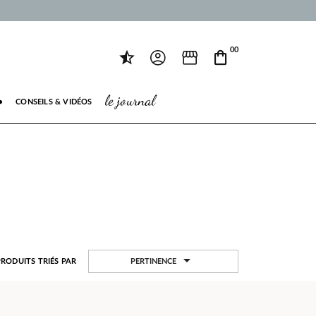
00
le journal
●
CONSEILS & VIDÉOS

PERTINENCE
PRODUITS TRIÉS PAR