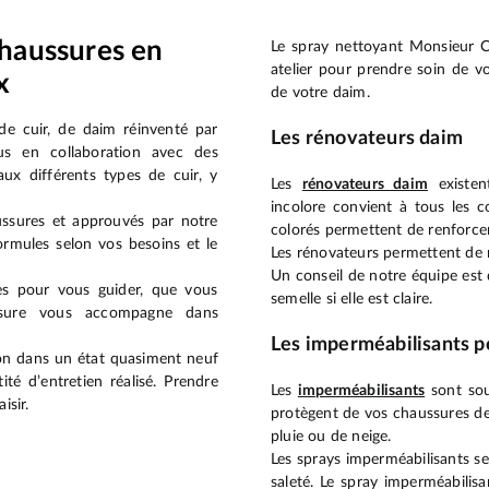
chaussures en
Le spray nettoyant Monsieur C
atelier pour prendre soin de v
x
de votre daim.
de cuir, de daim réinventé par
Les rénovateurs daim
s en collaboration avec des
ux différents types de cuir, y
Les
rénovateurs daim
existen
incolore convient à tous les c
aussures et approuvés par notre
colorés permettent de renforcer
ormules selon vos besoins et le
Les rénovateurs permettent de ra
Un conseil de notre équipe est 
ves pour vous guider, que vous
semelle si elle est claire.
ssure vous accompagne dans
Les imperméabilisants p
tion dans un état quasiment neuf
té d’entretien réalisé. Prendre
Les
imperméabilisants
sont sou
isir.
protègent de vos chaussures des
pluie ou de neige.
Les sprays imperméabilisants se
saleté. Le spray imperméabilis