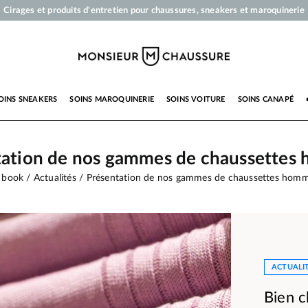
Votre commande sera expédiée en 24 heures ouvrées
Paiement en 3x 4x par carte bancaire dès 50 €
Livraison offerte dès 50 €
Cirages et produits d'entretien pour chaussures, sneakers et maroquinerie
OINS SNEAKERS
SOINS MAROQUINERIE
SOINS VOITURE
SOINS CANAPÉ
tation de nos gammes de chaussettes
 book
Actualités
Présentation de nos gammes de chaussettes hom
ACTUALI
Bien c