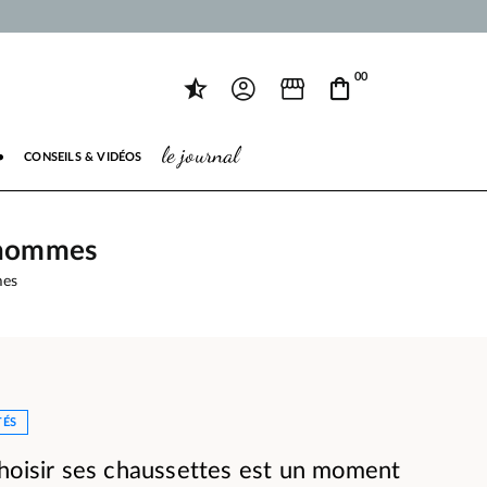
00
le journal
●
CONSEILS & VIDÉOS
 hommes
mes
TÉS
hoisir ses chaussettes est un moment