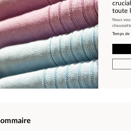
crucia
toute 
Nous vous
chausset
Temps de 
Sommaire