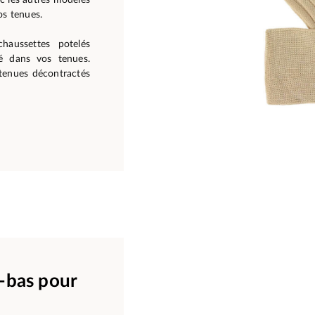
os tenues.
chaussettes potelés
é dans vos tenues.
 tenues décontractés
i-bas pour