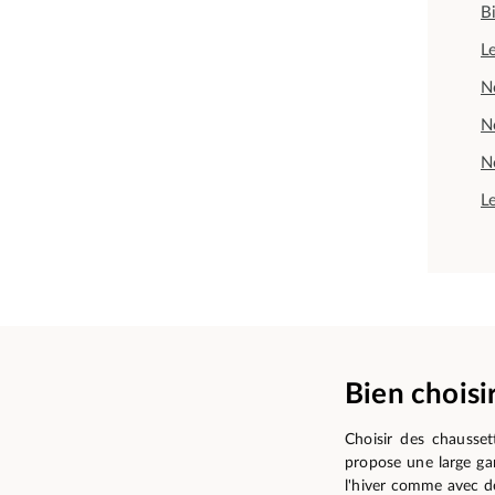
B
L
N
N
N
Le
Bien choisi
Choisir des chausse
propose une large ga
l'hiver comme avec de