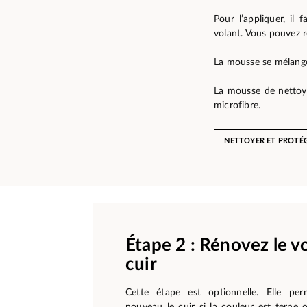
Pour l’appliquer, il
volant. Vous pouvez 
La mousse se mélange 
La mousse de nettoyag
microfibre.
NETTOYER ET PROTÉG
Étape 2 : Rénovez le v
cuir
Cette étape est optionnelle. Elle pe
nouveau le cuir si la couleur est terne o