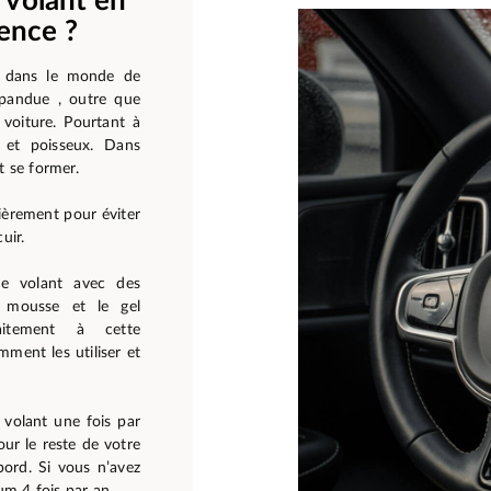
 volant en
uence ?
s dans le monde de
épandue , outre que
 voiture. Pourtant à
nt et poisseux. Dans
t se former.
lièrement pour éviter
uir.
tre volant avec des
a mousse et le gel
aitement à cette
ment les utiliser et
 volant une fois par
ur le reste de votre
bord. Si vous n’avez
m 4 fois par an.