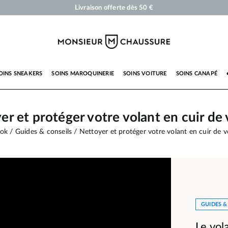
Cirages et produits d'entretien pour chaussures, sneakers et maroquinerie
Votre commande sera expédiée en 24 heures ouvrées
Paiement en 3x 4x par carte bancaire dès 50 €
Livraison offerte dès 50 €
OINS SNEAKERS
SOINS MAROQUINERIE
SOINS VOITURE
SOINS CANAPÉ
er et protéger votre volant en cuir de 
ook
Guides & conseils
Nettoyer et protéger votre volant en cuir de v
GUIDES &
Le vol