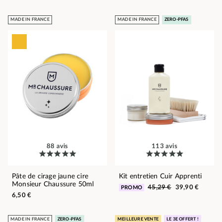
MADE IN FRANCE
MADE IN FRANCE
ZERO-PFAS
88 avis
113 avis
Pâte de cirage jaune cire
Kit entretien Cuir Apprenti
Monsieur Chaussure 50ml
45,29 €
39,90 €
PROMO
6,50 €
MADE IN FRANCE
ZERO-PFAS
MEILLEURE VENTE
LE 3E OFFERT !