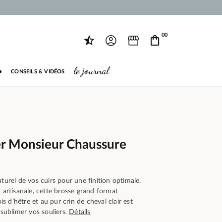
00
le journal
●
CONSEILS & VIDÉOS
rer Monsieur Chaussure
aturel de vos cuirs pour une finition optimale.
t artisanale, cette brosse grand format
 d’hêtre et au pur crin de cheval clair est
 sublimer vos souliers.
Détails