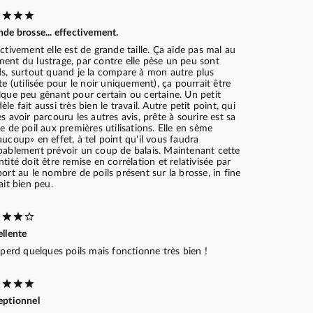
de brosse... effectivement.
ctivement elle est de grande taille. Ça aide pas mal au
ent du lustrage, par contre elle pèse un peu sont
ds, surtout quand je la compare à mon autre plus
te (utilisée pour le noir uniquement), ça pourrait être
lque peu gênant pour certain ou certaine. Un petit
le fait aussi très bien le travail. Autre petit point, qui
s avoir parcouru les autres avis, prête à sourire est sa
e de poil aux premières utilisations. Elle en sème
ucoup» en effet, à tel point qu'il vous faudra
bablement prévoir un coup de balais. Maintenant cette
tité doit être remise en corrélation et relativisée par
ort au le nombre de poils présent sur la brosse, in fine
ait bien peu.
llente
 perd quelques poils mais fonctionne très bien !
eptionnel