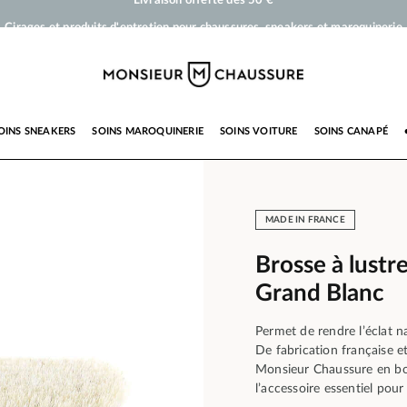
Cirages et produits d'entretien pour chaussures, sneakers et maroquinerie
Votre commande sera expédiée en 24 heures ouvrées
Paiement en 3x 4x par carte bancaire dès 50 €
Livraison offerte dès 50 €
OINS SNEAKERS
SOINS MAROQUINERIE
SOINS VOITURE
SOINS CANAPÉ
MADE IN FRANCE
Brosse à lust
Grand Blanc
Permet de rendre l’éclat n
De fabrication française e
Monsieur Chaussure en bois
l’accessoire essentiel pour