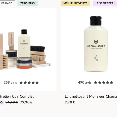
N FRANCE
ZERO-PFAS
MEILLEURE VENTE
LE 3E OFFERT !
259 avis
490 avis
ntretien Cuir Complet
Lait nettoyant Monsieur Chaus
94,49 €
79,90 €
9,90 €
MO