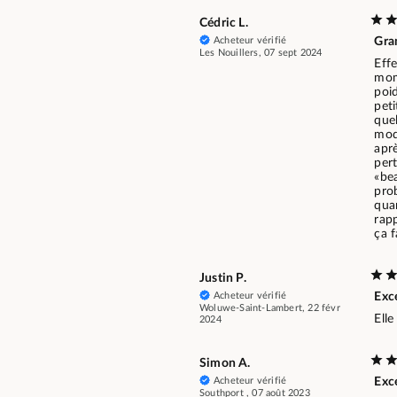
Cédric L.
Acheteur vérifié
Gran
Les Nouillers, 07 sept 2024
Effe
mom
poi
peti
que
modè
aprè
pert
«bea
pro
quan
rapp
ça f
Justin P.
Acheteur vérifié
Exce
Woluwe-Saint-Lambert, 22 févr
Elle
2024
Simon A.
Acheteur vérifié
Exc
Southport , 07 août 2023