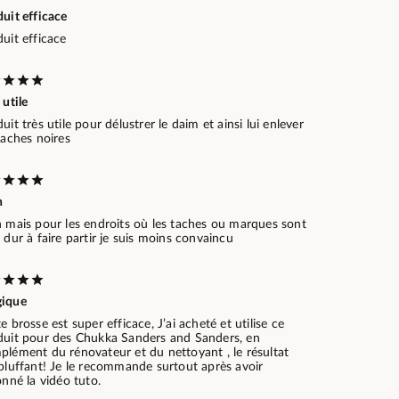
uit efficace
uit efficace
 utile
uit très utile pour délustrer le daim et ainsi lui enlever
taches noires
n
n mais pour les endroits où les taches ou marques sont
 dur à faire partir je suis moins convaincu
ique
e brosse est super efficace, J’ai acheté et utilise ce
duit pour des Chukka Sanders and Sanders, en
plément du rénovateur et du nettoyant , le résultat
 bluffant! Je le recommande surtout après avoir
onné la vidéo tuto.