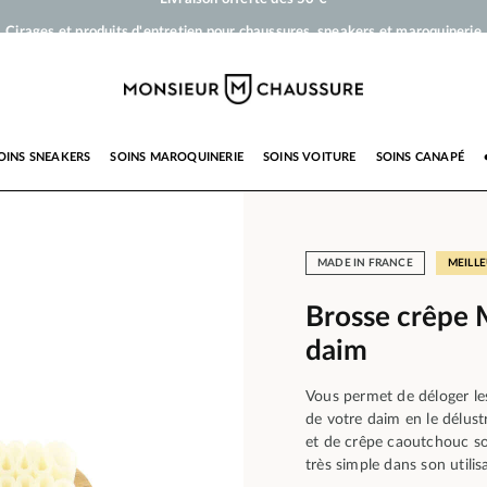
Cirages et produits d'entretien pour chaussures, sneakers et maroquinerie
Votre commande sera expédiée en 24 heures ouvrées
Paiement en 3x 4x par carte bancaire dès 50 €
Livraison offerte dès 50 €
OINS SNEAKERS
SOINS MAROQUINERIE
SOINS VOITURE
SOINS CANAPÉ
MADE IN FRANCE
MEILL
Brosse crêpe 
daim
Vous permet de déloger les
de votre daim en le délust
et de crêpe caoutchouc so
très simple dans son utilis