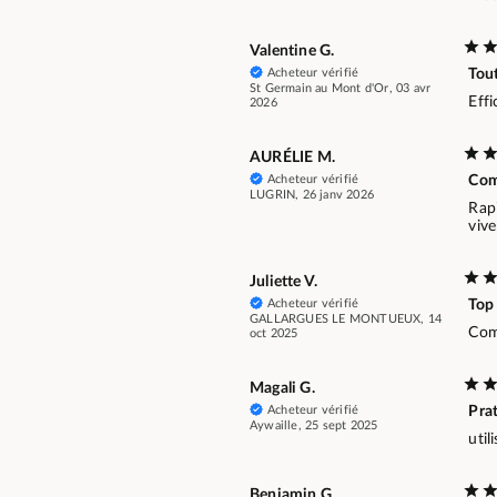
Valentine G.
Acheteur vérifié
Tout
St Germain au Mont d'Or, 03 avr
Effi
2026
AURÉLIE M.
Acheteur vérifié
Com
LUGRIN, 26 janv 2026
Rap
viv
Juliette V.
Acheteur vérifié
Top
GALLARGUES LE MONTUEUX, 14
Com
oct 2025
Magali G.
Acheteur vérifié
Pra
Aywaille, 25 sept 2025
util
Benjamin G.