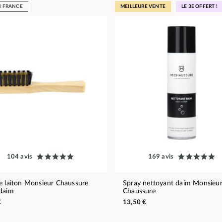
N FRANCE
MEILLEURE VENTE
LE 3E OFFERT !
104 avis
169 avis
e laiton Monsieur Chaussure
Spray nettoyant daim Monsieu
daim
Chaussure
€
13,50 €