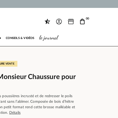
00
le journal
●
CONSEILS & VIDÉOS
EURE VENTE
Monsieur Chaussure pour
 poussières incrusté et de redresser le poils
rant sans l’abîmer. Composée de bois d’hêtre
n petit format rend cette brosse malléable et
ation.
Détails