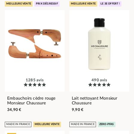
MEILLEURE VENTE
PRIX DÉGRESSIF
MEILLEURE VENTE
LE 3E OFFERT !
1285 avis
490 avis
Embauchoirs cèdre rouge
Lait nettoyant Monsieur
Monsieur Chaussure
Chaussure
34,90 €
9,90 €
MADE IN FRANCE
MEILLEURE VENTE
MADE IN FRANCE
ZERO-PFAS