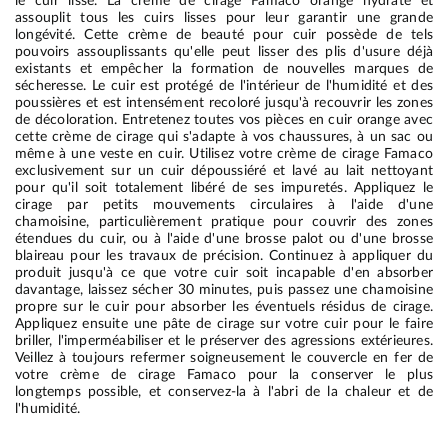
le cuir lisse. La crème de cirage Famaco orange hydrate et
assouplit tous les cuirs lisses pour leur garantir une grande
longévité. Cette crème de beauté pour cuir possède de tels
pouvoirs assouplissants qu'elle peut lisser des plis d'usure déjà
existants et empêcher la formation de nouvelles marques de
sécheresse. Le cuir est protégé de l'intérieur de l'humidité et des
poussières et est intensément recoloré jusqu'à recouvrir les zones
de décoloration. Entretenez toutes vos pièces en cuir orange avec
cette crème de cirage qui s'adapte à vos chaussures, à un sac ou
même à une veste en cuir. Utilisez votre crème de cirage Famaco
exclusivement sur un cuir dépoussiéré et lavé au lait nettoyant
pour qu'il soit totalement libéré de ses impuretés. Appliquez le
cirage par petits mouvements circulaires à l'aide d'une
chamoisine, particulièrement pratique pour couvrir des zones
étendues du cuir, ou à l'aide d'une brosse palot ou d'une brosse
blaireau pour les travaux de précision. Continuez à appliquer du
produit jusqu'à ce que votre cuir soit incapable d'en absorber
davantage, laissez sécher 30 minutes, puis passez une chamoisine
propre sur le cuir pour absorber les éventuels résidus de cirage.
Appliquez ensuite une pâte de cirage sur votre cuir pour le faire
briller, l'imperméabiliser et le préserver des agressions extérieures.
Veillez à toujours refermer soigneusement le couvercle en fer de
votre crème de cirage Famaco pour la conserver le plus
longtemps possible, et conservez-la à l'abri de la chaleur et de
l'humidité.