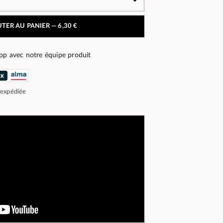
TER AU PANIER —
6,30 €
pp avec notre équipe produit
 expédiée