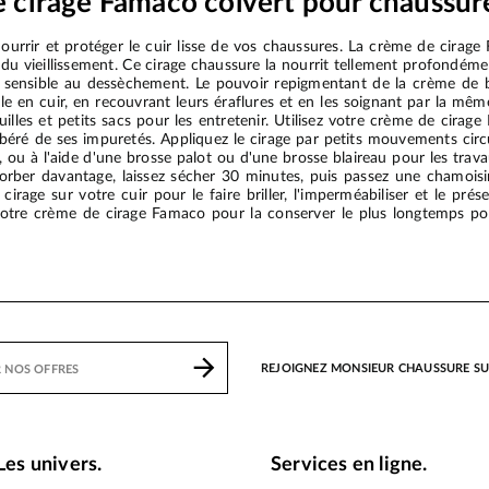
 cirage Famaco colvert pour chaussure
urrir et protéger le cuir lisse de vos chaussures. La crème de cirage
du vieillissement. Ce cirage chaussure la nourrit tellement profondément
ns sensible au dessèchement. Le pouvoir repigmentant de la crème d
lle en cuir, en recouvrant leurs éraflures et en les soignant par la mêm
illes et petits sacs pour les entretenir. Utilisez votre crème de cira
libéré de ses impuretés. Appliquez le cirage par petits mouvements circ
 ou à l'aide d'une brosse palot ou d'une brosse blaireau pour les trav
sorber davantage, laissez sécher 30 minutes, puis passez une chamoisi
irage sur votre cuir pour le faire briller, l'imperméabiliser et le prése
tre crème de cirage Famaco pour la conserver le plus longtemps possi
REJOIGNEZ MONSIEUR CHAUSSURE S
Les univers.
Services en ligne.