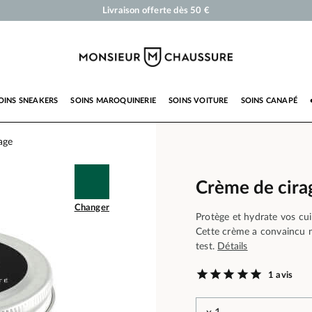
Cirages et produits d'entretien pour chaussures, sneakers et maroquinerie
Votre commande sera expédiée en 24 heures ouvrées
Paiement en 3x 4x par carte bancaire dès 50 €
Livraison offerte dès 50 €
OINS SNEAKERS
SOINS MAROQUINERIE
SOINS VOITURE
SOINS CANAPÉ
age
Crème de cir
Changer
Protège et hydrate vos cuir
Cette crème a convaincu n
test.
Détails
1 avis