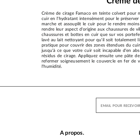
Crème de
Crème de cirage Famaco en teinte colvert pour no
cuir en l'hydratant intensément pour le préserver 
marche et assouplit le cuir pour le rendre moi
rendre leur aspect d'origine aux chaussures de vi
chaussures et bottes en cuir que sur vos portefeu
lavé au lait nettoyant pour qu'il soit totalement 
pratique pour couvrir des zones étendues du cuir,
jusqu'à ce que votre cuir soit incapable d'en ab
résidus de cirage. Appliquez ensuite une pâte de c
refermer soigneusement le couvercle en fer de vo
l'humidité.
A propos.