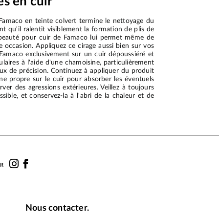
s en cuir
 Famaco en teinte colvert termine le nettoyage du
 qu'il ralentit visiblement la formation de plis de
e beauté pour cuir de Famaco lui permet même de
e occasion. Appliquez ce cirage aussi bien sur vos
ge Famaco exclusivement sur un cuir dépoussiéré et
ulaires à l'aide d'une chamoisine, particulièrement
aux de précision. Continuez à appliquer du produit
ne propre sur le cuir pour absorber les éventuels
rver des agressions extérieures. Veillez à toujours
ble, et conservez-la à l'abri de la chaleur et de
UR
Nous contacter.