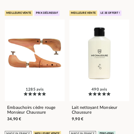
MEILLEURE VENTE
PRIX DÉGRESSIF
MEILLEURE VENTE
LE 3E OFFERT !
1285 avis
490 avis
Embauchoirs cèdre rouge
Lait nettoyant Monsieur
Monsieur Chaussure
Chaussure
34,90 €
9,90 €
MADE IN FRANCE
MEILLEURE VENTE
MADE IN FRANCE
ZERO-PFAS