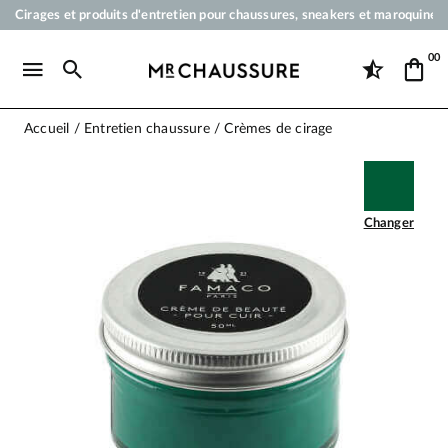
Cirages et produits d'entretien pour chaussures, sneakers et maroquineri
Votre commande sera expédiée en 24 heures ouvrées
00
Paiement en 3x 4x par carte bancaire dès 50 €
Livraison offerte dès 50 €
Accueil
Entretien chaussure
Crèmes de cirage
Changer