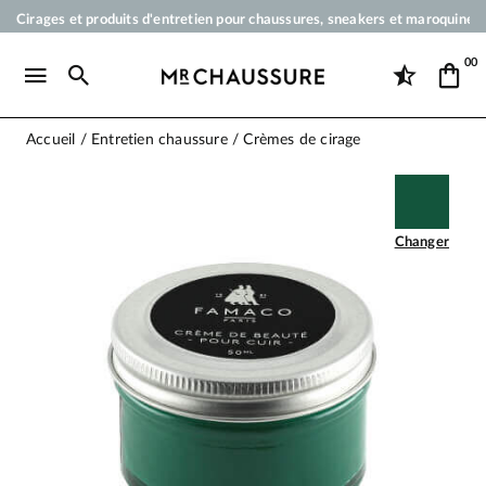
Cirages et produits d'entretien pour chaussures, sneakers et maroquineri
Votre commande sera expédiée en 24 heures ouvrées
00
Paiement en 3x 4x par carte bancaire dès 50 €
Livraison offerte dès 50 €
Accueil
Entretien chaussure
Crèmes de cirage
Changer