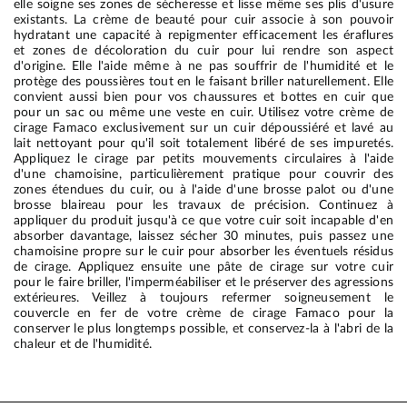
elle soigne ses zones de sécheresse et lisse même ses plis d'usure
existants. La crème de beauté pour cuir associe à son pouvoir
hydratant une capacité à repigmenter efficacement les éraflures
et zones de décoloration du cuir pour lui rendre son aspect
d'origine. Elle l'aide même à ne pas souffrir de l'humidité et le
protège des poussières tout en le faisant briller naturellement. Elle
convient aussi bien pour vos chaussures et bottes en cuir que
pour un sac ou même une veste en cuir. Utilisez votre crème de
cirage Famaco exclusivement sur un cuir dépoussiéré et lavé au
lait nettoyant pour qu'il soit totalement libéré de ses impuretés.
Appliquez le cirage par petits mouvements circulaires à l'aide
d'une chamoisine, particulièrement pratique pour couvrir des
zones étendues du cuir, ou à l'aide d'une brosse palot ou d'une
brosse blaireau pour les travaux de précision. Continuez à
appliquer du produit jusqu'à ce que votre cuir soit incapable d'en
absorber davantage, laissez sécher 30 minutes, puis passez une
chamoisine propre sur le cuir pour absorber les éventuels résidus
de cirage. Appliquez ensuite une pâte de cirage sur votre cuir
pour le faire briller, l'imperméabiliser et le préserver des agressions
extérieures. Veillez à toujours refermer soigneusement le
couvercle en fer de votre crème de cirage Famaco pour la
conserver le plus longtemps possible, et conservez-la à l'abri de la
chaleur et de l'humidité.