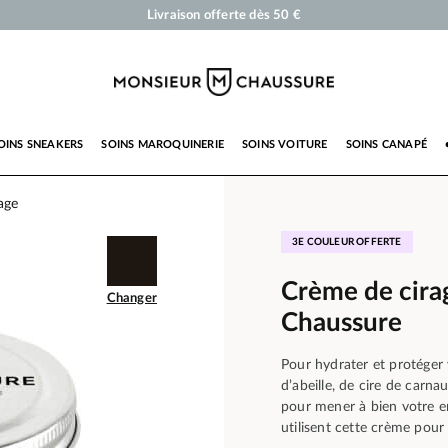
Cirages et produits d'entretien pour chaussures, sneakers et maroquinerie
Votre commande sera expédiée en 24 heures ouvrées
Paiement en 3x 4x par carte bancaire dès 50 €
Livraison offerte dès 50 €
OINS SNEAKERS
SOINS MAROQUINERIE
SOINS VOITURE
SOINS CANAPÉ
age
3E COULEUR OFFERTE
Crème de cira
Changer
Chaussure
Pour hydrater et protéger v
d’abeille, de cire de carna
pour mener à bien votre e
utilisent cette crème pour 