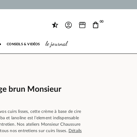
00
le journal
●
CONSEILS & VIDÉOS
ge brun Monsieur
os cuirs lisses, cette crème à base de cire
uba et lanoline est l’element indispensable
ntretien. Nos ateliers Monsieur Chaussure
tous nos entretiens sur cuirs lisses.
Détails