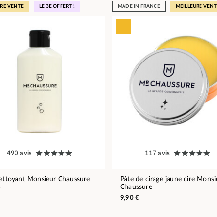
URE VENTE
LE 3E OFFERT !
MADE IN FRANCE
MEILLEURE VENT
490 avis
117 avis
nettoyant Monsieur Chaussure
Pâte de cirage jaune cire Monsi
Chaussure
€
9,90 €