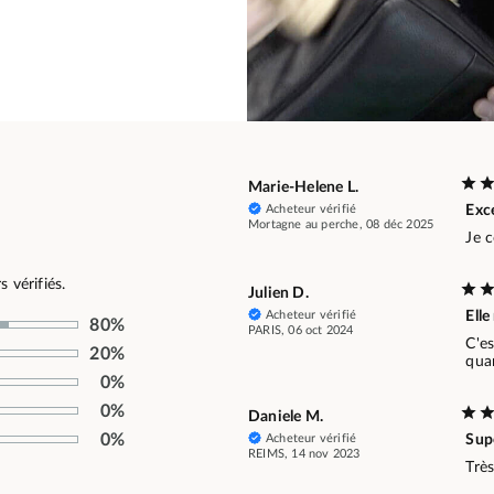
Marie-Helene L.
Acheteur vérifié
Exce
Mortagne au perche, 08 déc 2025
Je 
 vérifiés.
Julien D.
Acheteur vérifié
Ell
80%
PARIS, 06 oct 2024
C'es
20%
qua
0%
0%
Daniele M.
0%
Acheteur vérifié
Sup
REIMS, 14 nov 2023
Très