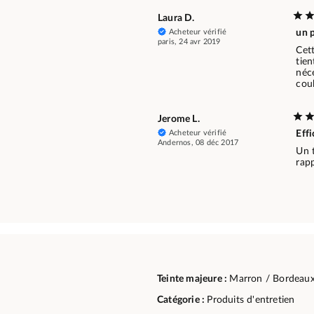
Laura D.
Acheteur vérifié
un 
paris, 24 avr 2019
Cett
tien
néc
cou
Jerome L.
Acheteur vérifié
Eff
Andernos, 08 déc 2017
Un 
rapp
Teinte majeure :
Marron / Bordeau
Catégorie :
Produits d'entretien