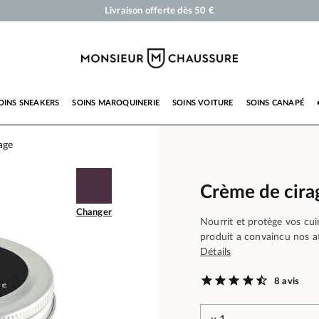
Cirages et produits d'entretien pour chaussures, sneakers et maroquinerie
Votre commande sera expédiée en 24 heures ouvrées
Paiement en 3x 4x par carte bancaire dès 50 €
Livraison offerte dès 50 €
OINS SNEAKERS
SOINS MAROQUINERIE
SOINS VOITURE
SOINS CANAPÉ
age
Crème de cir
Changer
Nourrit et protège vos cuir
produit a convaincu nos at
Détails
8 avis