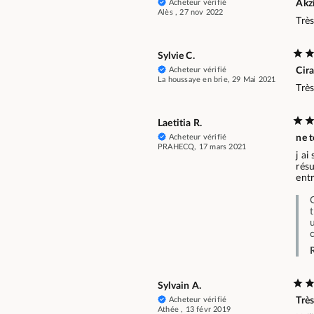
Acheteur vérifié
Akz
Alès , 27 nov 2022
Très
Sylvie C.
Acheteur vérifié
Cir
La houssaye en brie, 29 Mai 2021
Très
Laetitia R.
Acheteur vérifié
ne t
PRAHECQ, 17 mars 2021
j ai
résu
ent
Sylvain A.
Acheteur vérifié
Trè
Athée , 13 févr 2019