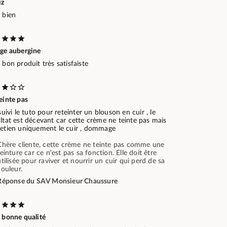
iz
 bien
age aubergine
 bon produit très satisfaiste
einte pas
 suivi le tuto pour reteinter un blouson en cuir , le
ltat est décevant car cette crème ne teinte pas mais
retien uniquement le cuir , dommage
Chère cliente, cette crème ne teinte pas comme une
teinture car ce n'est pas sa fonction. Elle doit être
utilisée pour raviver et nourrir un cuir qui perd de sa
couleur.
Réponse du SAV Monsieur Chaussure
s bonne qualité