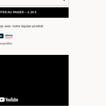
TER AU PANIER —
6,30 €
pp avec notre équipe produit
 expédiée