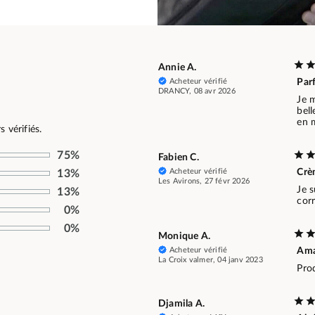
Annie A.
Acheteur vérifié
Parf
DRANCY, 08 avr 2026
Je 
bel
en 
 vérifiés.
75%
Fabien C.
Acheteur vérifié
Crè
13%
Les Avirons, 27 févr 2026
Je s
13%
cor
0%
0%
Monique A.
Acheteur vérifié
Am
La Croix valmer, 04 janv 2023
Prod
Djamila A.