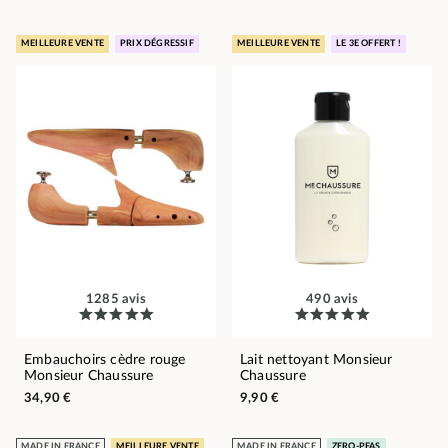
MEILLEURE VENTE
PRIX DÉGRESSIF
MEILLEURE VENTE
LE 3E OFFERT !
1285 avis
490 avis
Embauchoirs cèdre rouge
Lait nettoyant Monsieur
Monsieur Chaussure
Chaussure
34,90 €
9,90 €
MADE IN FRANCE
MEILLEURE VENTE
MADE IN FRANCE
ZERO-PFAS