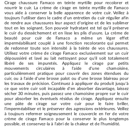
Cirage chaussure Famaco en teinte myrtille pour recolorer et
nourrir le cuir. La crème de cirage en teinte myrtille de Famaco
vous aide à conserver la belle apparence de votre cuir. Veillez à
toujours l'utiliser dans le cadre d'un entretien du cuir régulier afin
de rendre aux chaussures leur aspect d'origine et de les sublimer
tout en les soignant. Son pouvoir hydratant est tel qu'il préserve
le cuir du dessèchement et en lisse les plis d'usure. La crème de
beauté pour cuir de Famaco a même un léger effet
imperméabilisant couplé à une fonction recolorante qui permet
de redonner toute son intensité à la teinte de vos chaussures.
Utilisez votre crème de cirage Famaco exclusivement sur un cuir
dépoussiéré et lavé au lait nettoyant pour qu'il soit totalement
libéré de ses impuretés. Appliquez le cirage par petits
mouvements circulaires à l'aide d'une chamoisine,
particulièrement pratique pour couvrir des zones étendues du
cuir, ou à l'aide d'une brosse palot ou d'une brosse blaireau pour
les travaux de précision. Continuez à appliquer du produit jusqu'à
ce que votre cuir soit incapable d'en absorber davantage, laissez
sécher 30 minutes, puis passez une chamoisine propre sur le cuir
pour absorber les éventuels résidus de cirage. Appliquez ensuite
une pâte de cirage sur votre cuir pour le faire briller,
l'imperméabiliser et le préserver des agressions extérieures. Veillez
à toujours refermer soigneusement le couvercle en fer de votre
crème de cirage Famaco pour la conserver le plus longtemps
possible, et conservez-la à l'abri de la chaleur et de l'humidité.