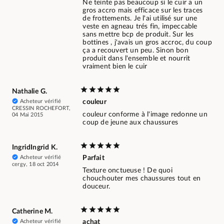
Ne teinte pas beaucoup si le cuir a un
gros accro mais efficace sur les traces
de frottements. Je l'ai utilisé sur une
veste en agneau trés fin, impeccable
sans mettre bcp de produit. Sur les
bottines , j'avais un gros accroc, du coup
ça a recouvert un peu. Sinon bon
produit dans l'ensemble et nourrit
vraiment bien le cuir
Nathalie G.
Acheteur vérifié
couleur
CRESSIN ROCHEFORT,
couleur conforme à l'image redonne un
04 Mai 2015
coup de jeune aux chaussures
IngridIngrid K.
Acheteur vérifié
Parfait
cergy, 18 oct 2014
Texture onctueuse ! De quoi
chouchouter mes chaussures tout en
douceur.
Catherine M.
Acheteur vérifié
achat