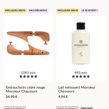
MEILLEURE VENTE
PRIX DÉGRESSIF
MEILLEURE VENTE
LE 3E OFFERT !
1285 avis
490 avis
Embauchoirs cèdre rouge
Lait nettoyant Monsieur
Monsieur Chaussure
Chaussure
34,90 €
9,90 €
MADE IN FRANCE
MADE IN FRANCE
ZERO-PFAS