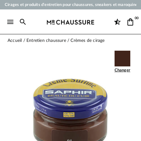
Cirages et produits d'entretien pour chaussures, sneakers et maroquineri
Votre commande sera expédiée en 24 heures ouvrées
00
Paiement en 3x 4x par carte bancaire dès 50 €
Livraison offerte dès 50 €
Accueil
Entretien chaussure
Crèmes de cirage
Changer