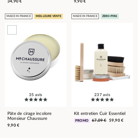
34,90 €
9,90 €
MADE IN FRANCE
MEILLEURE VENTE
MADE IN FRANCE
ZERO-PFAS
35 avis
237 avis
Pâte de cirage incolore
Kit entretien Cuir Essentiel
Monsieur Chaussure
67,09 €
59,90 €
PROMO
9,90 €