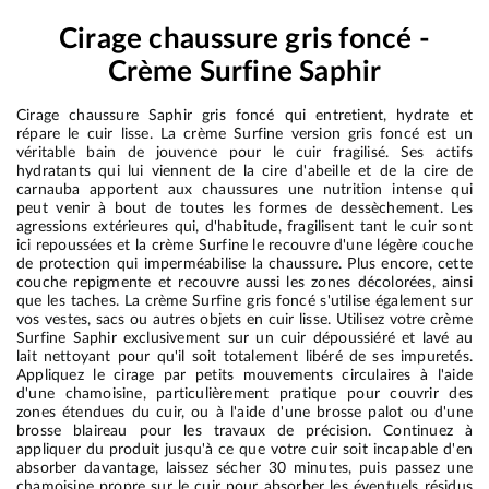
Cirage chaussure gris foncé -
Crème Surfine Saphir
Cirage chaussure Saphir gris foncé qui entretient, hydrate et
répare le cuir lisse. La crème Surfine version gris foncé est un
véritable bain de jouvence pour le cuir fragilisé. Ses actifs
hydratants qui lui viennent de la cire d'abeille et de la cire de
carnauba apportent aux chaussures une nutrition intense qui
peut venir à bout de toutes les formes de dessèchement. Les
agressions extérieures qui, d'habitude, fragilisent tant le cuir sont
ici repoussées et la crème Surfine le recouvre d'une légère couche
de protection qui imperméabilise la chaussure. Plus encore, cette
couche repigmente et recouvre aussi les zones décolorées, ainsi
que les taches. La crème Surfine gris foncé s'utilise également sur
vos vestes, sacs ou autres objets en cuir lisse. Utilisez votre crème
Surfine Saphir exclusivement sur un cuir dépoussiéré et lavé au
lait nettoyant pour qu'il soit totalement libéré de ses impuretés.
Appliquez le cirage par petits mouvements circulaires à l'aide
d'une chamoisine, particulièrement pratique pour couvrir des
zones étendues du cuir, ou à l'aide d'une brosse palot ou d'une
brosse blaireau pour les travaux de précision. Continuez à
appliquer du produit jusqu'à ce que votre cuir soit incapable d'en
absorber davantage, laissez sécher 30 minutes, puis passez une
chamoisine propre sur le cuir pour absorber les éventuels résidus