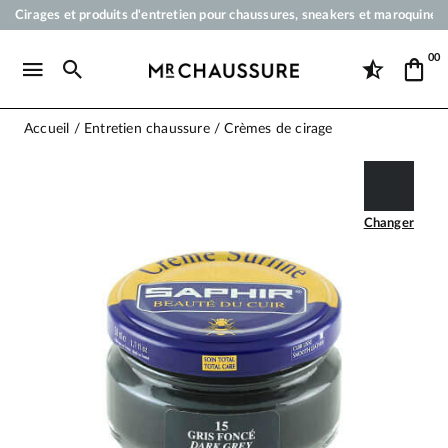
Cirages et produits d'entretien pour chaussures, sneakers et maroquineri
Votre commande sera expédiée en 24 heures ouvrées
00
Paiement en 3x 4x par carte bancaire dès 50 €
Livraison offerte dès 50 €
Accueil
Entretien chaussure
Crèmes de cirage
Changer