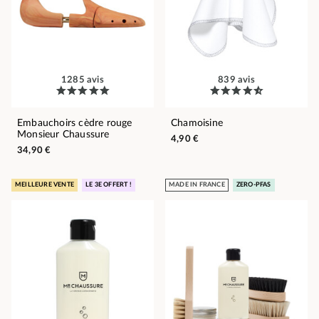
1285 avis
839 avis
Embauchoirs cèdre rouge
Chamoisine
Monsieur Chaussure
4,90 €
34,90 €
MEILLEURE VENTE
LE 3E OFFERT !
MADE IN FRANCE
ZERO-PFAS